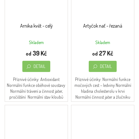
Arnika květ - celý
Artyčok nať - řezaná
Skladem
Skladem
Průměrné
Průměrné
hodnocení
hodnocení
39 Kč
27 Kč
od
od
produktu
produktu
je
je
DETAIL
DETAIL
5,0
4,5
z
z
5
5
Příznivé účinky: Antioxidant
Příznivé účinky: Normální funkce
hvězdiček.
hvězdiček.
Normální funkce oběhové soustavy
močových cest – ledviny Normální
Normální trávení a činnost jater,
hladina cholesterolu v krvi
pročištění Normální stav kloubů
Normální činnost jater a žlučníku
(Pre) menstruační a...
Normální funkce dýchacího
systému Normální stav...