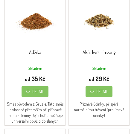
n
mlsání
ý
í
p
p
Káva
i
r
s
o
BIO
p
d
produkty
r
u
o
k
Mediciální
houby
d
t
Adžika
Akát květ - řezaný
u
ů
Přírodní
k
kosmetika
Skladem
Skladem
t
35 Kč
29 Kč
ů
od
od
Dárkové
balíčky
DETAIL
DETAIL
Bylinné
soli
Směs původem z Gruzie. Tato směs
Příznivé účinky: přispívá
je vhodná především při přípravě
normálnímu trávení (projímavé
Zajímavosti,
mas a zeleniny Její chuť umožňuje
účinky)
tipy,
universální použití do slaných
recepty
pokrmů.