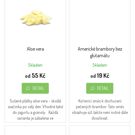
Obchodní
podmínky
Napište
nám
Moje
objednávka
Aloe vera
Americké brambory bez
glutamátu
O značce
FromNature
Skladem
Skladem
Přihlášení
55 Kč
19 Kč
od
od
DETAIL
DETAIL
Sušené plátky aloe vera - skvělá
Kořenící směs k dochucení
svačinka po celý den. Vhodné také
pečených brambor. Tato směs
do jogurtu a granoly. Každá
obsahuje sůl, takže není nutné dále
varianta je zabalena ve
dosolovat.
znovuuzavíratelných sáčcích
(doypack)....