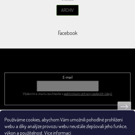
ARCHIV
Facebook
Odebírat newsletter
E-mail
Vložením e-mailu souhlasíte s
podmínkami ochrany osobních údajů
Používáme cookies, abychom Vám umožnili pohodlné prohlížení
Obchodní podmínky
webu a díky analýze provozu webu neustále zlepšovali jeho funkce,
výkon a použitelnost.
Více informací