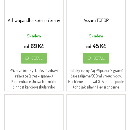
Ashwagandha kořen - řezaný
Assam TGFOP
Skladem
Skladem
Průměrné
Průměrné
hodnocení
hodnocení
69 Kč
45 Kč
od
od
produktu
produktu
je
je
DETAIL
DETAIL
4,6
4,5
z
z
5
5
Příznivé účinky: Duševní zdraví,
Indický černý čaj Příprava: 7 gramů
hvězdiček.
hvězdiček.
relaxace (stres - spánek)
čaje zalijeme 500ml vroucí vody.
Koncentrace Únava Normální
Necháme louhovat 3-5 minut, podle
činnost kardiovaskulárního
toho jak silný nálev si chceme
systému Energie - vitalita Svaly -
připravit.
výdrž Omlazení...