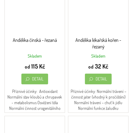
Andělika čínská - řezaná
Andělika lékařská kořen -
řezaný
Skladem
Skladem
Průměrné
hodnocení
115 Kč
32 Kč
od
od
produktu
je
DETAIL
DETAIL
5,0
z
5
Příznivé účinky: Antioxidant
Příznivé účinky: Normální trávení –
hvězdiček.
Normální stav kloubů a chrupavek
činnost jater (vhodný k pročištění)
- metabolismus Osvěžení těla
Normální trávení – chuť k jídlu
Normální činnost urogenitálního
Normální funkce žaludku
systému žen Komfort při
(rovnováha pH) Přirozená
menopauze Normální...
obranyschopnost...