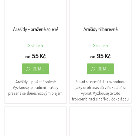
Arašídy - pražené solené
Arašídy tříbarevné
Skladem
Skladem
Průměrné
hodnocení
55 Kč
95 Kč
od
od
produktu
je
DETAIL
DETAIL
4,7
z
5
Arašídy - pražené solené
Pokud se nemůžete rozhodnout
hvězdiček.
Vyzkoušejte tradiční arašídy
jaký druh arašídů v čokoládě si
pražené se slunečnicovým olejem.
vybrat. Vyzkoušejte tuto
trojkombinaci s hořkou čokoládou,
jogurtovou polevou nebo bílou
čokoládu s karamelem.