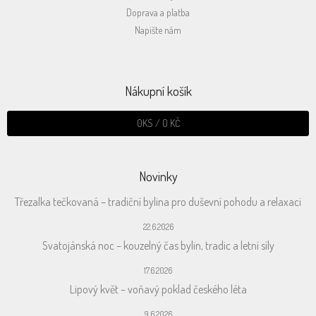
Doprava a platba
Napište nám
Nákupní košík
0
KS /
0 KČ
Novinky
Třezalka tečkovaná – tradiční bylina pro duševní pohodu a relaxaci
22.6.2026
Svatojánská noc – kouzelný čas bylin, tradic a letní síly
17.6.2026
Lipový květ – voňavý poklad českého léta
9.6.2026