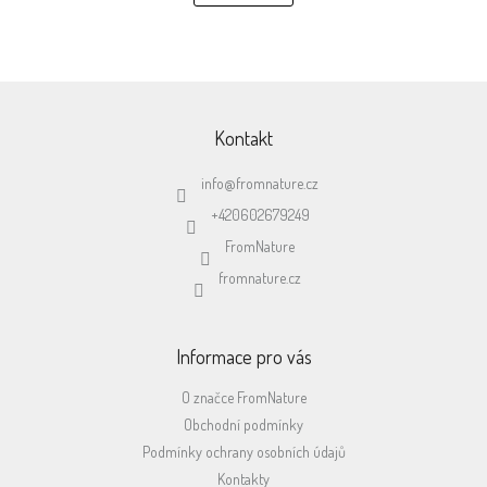
á
k
o
d
v
a
á
c
n
í
Z
í
p
á
r
p
Kontakt
v
a
k
t
info
@
fromnature.cz
y
í
v
+420602679249
ý
FromNature
p
i
fromnature.cz
s
u
Informace pro vás
O značce FromNature
Obchodní podmínky
Podmínky ochrany osobních údajů
Kontakty