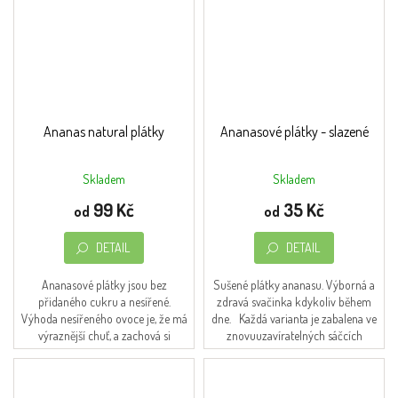
Ananas natural plátky
Ananasové plátky - slazené
Skladem
Skladem
Průměrné
Průměrné
hodnocení
hodnocení
99 Kč
35 Kč
od
od
produktu
produktu
je
je
DETAIL
DETAIL
5,0
5,0
z
z
5
5
Ananasové plátky jsou bez
Sušené plátky ananasu. Výborná a
hvězdiček.
hvězdiček.
přidaného cukru a nesířené.
zdravá svačinka kdykoliv během
Výhoda nesířeného ovoce je, že má
dne. Každá varianta je zabalena ve
výraznější chuť, a zachová si
znovuuzavíratelných sáčcích
mnohem více vitamínu, oproti
(doypack). SLOŽENÍ: Ananas plátky
ovoci sířenému, které má sice...
(51,34%),...