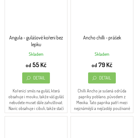
Angula - gulášové koření bez
Ancho chilli - prášek
lepku
Skladem
Skladem
55 Kč
79 Kč
od
od
DETAIL
DETAIL
Kořenící směs na guláš, která
Chilli Ancho je sušená odrůda
obsahuje i mouku, takže váš guláš
papriky poblano, původem z
nebudete muset dále zahušťovat.
Mexika. Tato paprika patří mezi
Navíc obsahuje i cibuli, takže stačí
nejznámější a nejčastěji používané
přidat pouze maso, sůl a tuk.
sušené papriky v mexické kuchyni.
Dávkování: 5...
Ancho je jedna z...