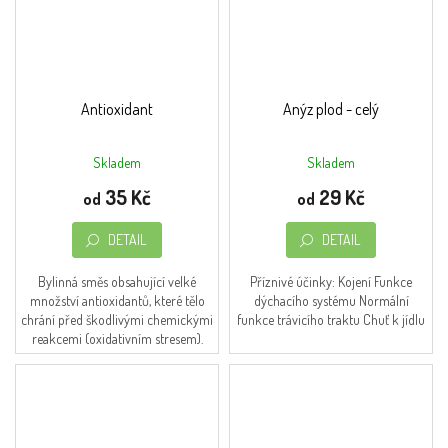
Antioxidant
Anýz plod - celý
Skladem
Skladem
Průměrné
Průměrné
hodnocení
hodnocení
35 Kč
29 Kč
od
od
produktu
produktu
je
je
DETAIL
DETAIL
4,7
5,0
z
z
5
5
Bylinná směs obsahující velké
Příznivé účinky: Kojení Funkce
hvězdiček.
hvězdiček.
množství antioxidantů, které tělo
dýchacího systému Normální
chrání před škodlivými chemickými
funkce trávicího traktu Chuť k jídlu
reakcemi (oxidativním stresem).
Příprava nálevu: 1-2 čajové lžičky
zalijeme...