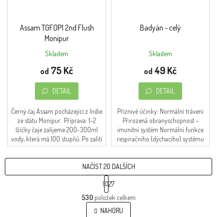
Assam TGFOP1 2nd Flush
Badyán - celý
Monipur
Skladem
Skladem
Průměrné
Průměrné
hodnocení
hodnocení
75 Kč
49 Kč
od
od
produktu
produktu
je
je
DETAIL
DETAIL
5,0
4,5
z
z
5
5
Černý čaj Assam pocházející z Indie
Příznivé účinky: Normální trávení
hvězdiček.
hvězdiček.
ze státu Monipur. Příprava: 1-2
Přirozená obranyschopnost –
lžičky čaje zalijeme 200-300ml
imunitní systém Normální funkce
vody, která má 100 stupňů. Po zalití
respiračního (dýchacího) systému
necháme 3-4 minuty louhovat. Lze...
NAČÍST 20 DALŠÍCH
S
1
27
t
O
r
530
položek celkem
v
á
l
NAHORU
n