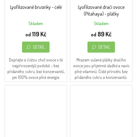
Lyofilizované brusinky - celé
Lyofilizované dračí ovoce
(Pitahaya) - plátky
Skladem
Skladem
Průměrné
hodnocení
119 Kč
89 Kč
od
od
produktu
je
DETAIL
DETAIL
5,0
z
5
Dopřejte si čistou chuť ovoce v té
Mrazem sušené plátky dračího
hvězdiček.
nejpřirozenější podobě – bez
ovoce jsou příjemně sladké a navíc
přidaného cukru, bez konzervantů,
plné vitamínů. Čistě přírodní, bez
jen 100% ovoce plné energie.
přidaného cukru a konzervantů.
Každá varianta je zabalena je...