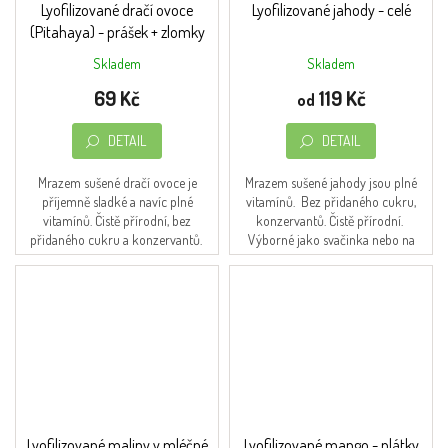
Lyofilizované dračí ovoce
Lyofilizované jahody - celé
(Pitahaya) - prášek + zlomky
Skladem
Skladem
Průměrné
hodnocení
69 Kč
119 Kč
od
produktu
je
DETAIL
DETAIL
5,0
z
5
Mrazem sušené dračí ovoce je
Mrazem sušené jahody jsou plné
hvězdiček.
příjemně sladké a navíc plné
vitamínů. Bez přidaného cukru,
vitamínů. Čistě přírodní, bez
konzervantů. Čistě přírodní.
přidaného cukru a konzervantů.
Výborné jako svačinka nebo na
Každá varianta je zabalena je
snídani s müsli.
znovuuzavíratelných...
Lyofilizované maliny v mléčné
Lyofilizované mango - plátky