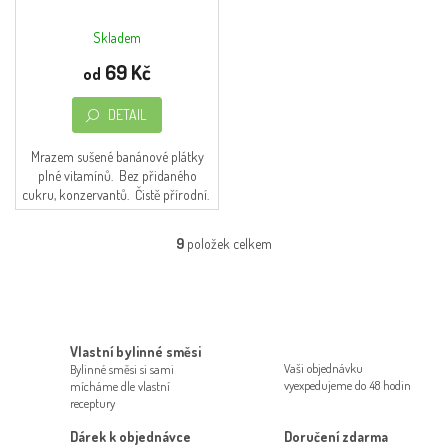
Skladem
69 Kč
od
DETAIL
Mrazem sušené banánové plátky
plné vitamínů. Bez přidaného
cukru, konzervantů. Čistě přírodní.
9
položek celkem
O
v
l
á
d
a
Vlastní bylinné směsi
c
Vaši objednávku
Bylinné směsi si sami
í
vyexpedujeme do 48 hodin
mícháme dle vlastní
p
receptury
r
Dárek k objednávce
Doručení zdarma
v