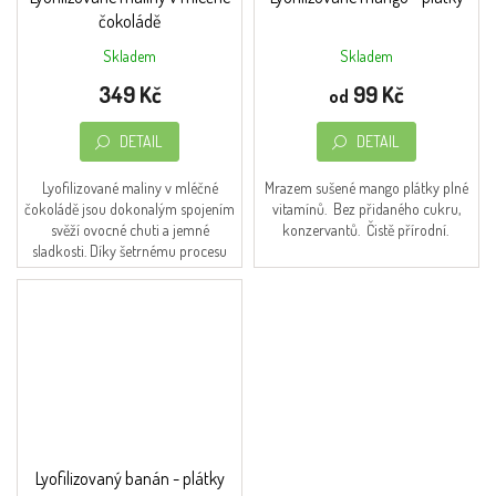
čokoládě
Skladem
Skladem
Průměrné
Průměrné
hodnocení
hodnocení
349 Kč
99 Kč
od
produktu
produktu
je
je
DETAIL
DETAIL
5,0
5,0
z
z
5
5
Lyofilizované maliny v mléčné
Mrazem sušené mango plátky plné
hvězdiček.
hvězdiček.
čokoládě jsou dokonalým spojením
vitamínů. Bez přidaného cukru,
svěží ovocné chuti a jemné
konzervantů. Čistě přírodní.
sladkosti. Díky šetrnému procesu
lyofilizace si maliny zachovávají
svou přirozenou...
Lyofilizovaný banán - plátky