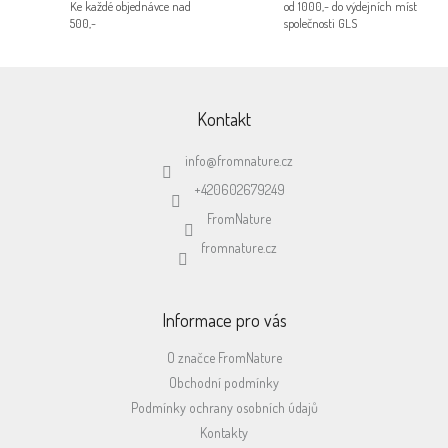
Ke každé objednávce nad
od 1000,- do výdejních míst
k
500,-
společnosti GLS
y
v
ý
Z
p
á
i
p
Kontakt
s
a
u
t
info
@
fromnature.cz
í
+420602679249
FromNature
fromnature.cz
Informace pro vás
O značce FromNature
Obchodní podmínky
Podmínky ochrany osobních údajů
Kontakty