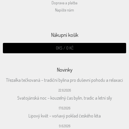
Doprava a platba
Napište nám
Nákupní košík
0
KS /
0 KČ
Novinky
Třezalka tečkovaná – tradiční bylina pro duševní pohodu a relaxaci
22.6.2026
Svatojánská noc – kouzelný čas bylin, tradic a letní síly
17.6.2026
Lipový květ – voňavý poklad českého léta
9.6.2026