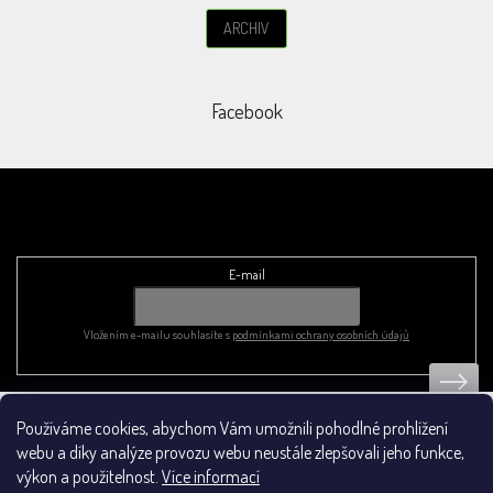
ARCHIV
Facebook
Odebírat newsletter
E-mail
Vložením e-mailu souhlasíte s
podmínkami ochrany osobních údajů
Používáme cookies, abychom Vám umožnili pohodlné prohlížení
Obchodní podmínky
webu a díky analýze provozu webu neustále zlepšovali jeho funkce,
výkon a použitelnost.
Více informací