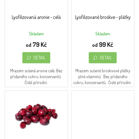
t
r
Obchodní
ů
podmínky
o
d
Lyofilizovaná aronie - celá
Lyofilizované broskve - plátky
Napište
u
nám
k
Skladem
Skladem
t
Moje
79 Kč
99 Kč
ů
objednávka
od
od
O značce
DETAIL
DETAIL
FromNature
Mrazem sušená aronie celá. Bez
Mrazem sušené broskvové plátky
Přihlášení
přidaného cukru, konzervantů.
plné vitamínů. Bez přidaného
Čistě přírodní.
cukru, konzervantů. Čistě přírodní.