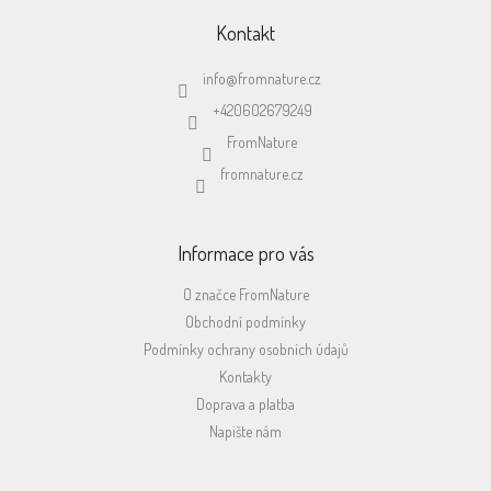
á
p
Kontakt
a
t
info
@
fromnature.cz
í
+420602679249
FromNature
fromnature.cz
Informace pro vás
O značce FromNature
Obchodní podmínky
Podmínky ochrany osobních údajů
Kontakty
Doprava a platba
Napište nám