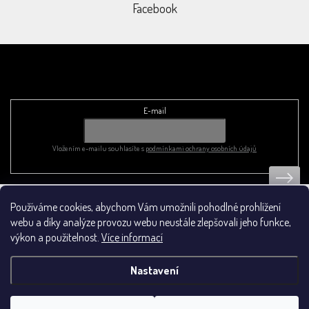
Facebook
Odebírat newsletter
E-mail
Vložením e-mailu souhlasíte s
podmínkami ochrany osobních údajů
Používáme cookies, abychom Vám umožnili pohodlné prohlížení
Obchodní podmínky
webu a díky analýze provozu webu neustále zlepšovali jeho funkce,
výkon a použitelnost.
Více informací
Nastavení
Vytvořil Shoptet
&