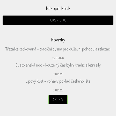
Nákupní košík
0
KS /
0 KČ
Novinky
Třezalka tečkovaná – tradiční bylina pro duševní pohodu a relaxaci
22.6.2026
Svatojánská noc – kouzelný čas bylin, tradic a letní síly
17.6.2026
Lipový květ – voňavý poklad českého léta
9.6.2026
ARCHIV