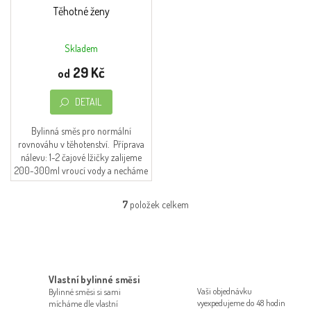
Těhotné ženy
Skladem
Průměrné
hodnocení
29 Kč
od
produktu
je
DETAIL
4,5
z
5
Bylinná směs pro normální
hvězdiček.
rovnováhu v těhotenství. Příprava
nálevu: 1-2 čajové lžičky zalijeme
200-300ml vroucí vody a necháme
10-15 minut louhovat.
7
položek celkem
O
v
l
á
d
a
Vlastní bylinné směsi
c
Vaši objednávku
Bylinné směsi si sami
í
vyexpedujeme do 48 hodin
mícháme dle vlastní