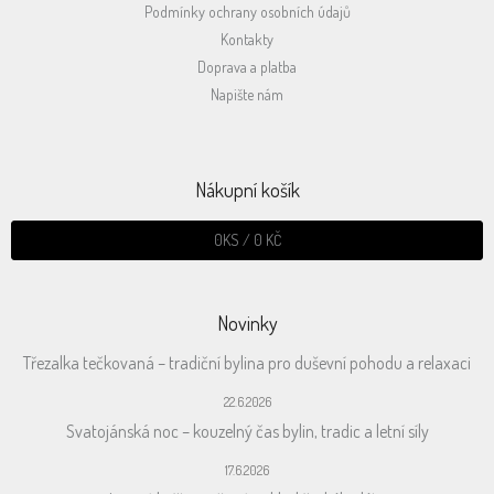
Podmínky ochrany osobních údajů
Kontakty
Doprava a platba
Napište nám
Nákupní košík
0
KS /
0 KČ
Novinky
Třezalka tečkovaná – tradiční bylina pro duševní pohodu a relaxaci
22.6.2026
Svatojánská noc – kouzelný čas bylin, tradic a letní síly
17.6.2026