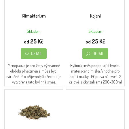
t
r
Obchodní
ů
podmínky
o
d
Klimakterium
Kojení
Napište
u
nám
k
Skladem
Skladem
Průměrné
Průměrné
t
Moje
hodnocení
hodnocení
25 Kč
25 Kč
ů
objednávka
od
od
produktu
produktu
je
je
O značce
DETAIL
DETAIL
4,5
4,7
FromNature
z
z
5
5
Menopauza je pro ženy významné
Bylinná směs podporující tvorbu
Přihlášení
hvězdiček.
hvězdiček.
období plné změn a může být i
mateřského mléka. Vhodné pro
náročné. Pro příjemnější přechod je
kojící matky. Příprava nálevu: 1-2
vytvořena tato bylinná směs.
čajové lžičky zalijeme 200-300ml
Příprava nálevu: 1-2 čajové lžičky
vroucí vody a necháme 10-15 minut
zalijeme...
louhovat.