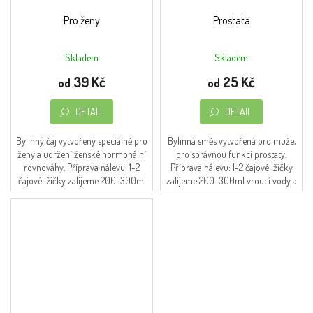
Pro ženy
Prostata
Skladem
Skladem
Průměrné
Průměrné
hodnocení
hodnocení
39 Kč
25 Kč
od
od
produktu
produktu
je
je
DETAIL
DETAIL
4,0
4,4
z
z
5
5
Bylinný čaj vytvořený speciálně pro
Bylinná směs vytvořená pro muže,
hvězdiček.
hvězdiček.
ženy a udržení ženské hormonální
pro správnou funkci prostaty.
rovnováhy. Příprava nálevu: 1-2
Příprava nálevu: 1-2 čajové lžičky
čajové lžičky zalijeme 200-300ml
zalijeme 200-300ml vroucí vody a
vroucí vody a necháme 10-15 minut
necháme 10-15 minut louhovat.
louhovat.
Doporučené...