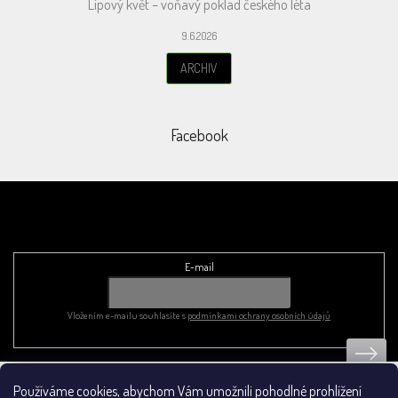
Lipový květ – voňavý poklad českého léta
9.6.2026
ARCHIV
Facebook
Odebírat newsletter
E-mail
Vložením e-mailu souhlasíte s
podmínkami ochrany osobních údajů
Používáme cookies, abychom Vám umožnili pohodlné prohlížení