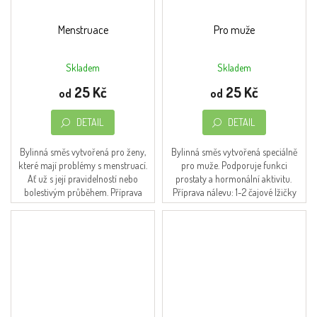
Menstruace
Pro muže
Skladem
Skladem
Průměrné
Průměrné
hodnocení
hodnocení
25 Kč
25 Kč
od
od
produktu
produktu
je
je
DETAIL
DETAIL
4,5
4,5
z
z
5
5
Bylinná směs vytvořená pro ženy,
Bylinná směs vytvořená speciálně
hvězdiček.
hvězdiček.
které mají problémy s menstruací.
pro muže. Podporuje funkci
Ať už s její pravidelností nebo
prostaty a hormonální aktivitu.
bolestivým průběhem. Příprava
Příprava nálevu: 1-2 čajové lžičky
nálevu: 1-2 čajové lžičky zalijeme
zalijeme 200-300ml vroucí vody a
200-300ml...
necháme 10-15...