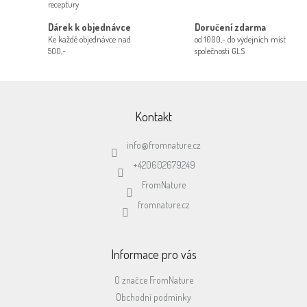
p
receptury
r
Dárek k objednávce
Doručení zdarma
v
Ke každé objednávce nad
od 1000,- do výdejních míst
k
500,-
společnosti GLS
y
v
ý
Z
p
á
i
p
Kontakt
s
a
u
t
info
@
fromnature.cz
í
+420602679249
FromNature
fromnature.cz
Informace pro vás
O značce FromNature
Obchodní podmínky