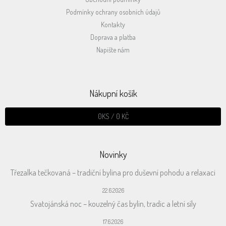
Podmínky ochrany osobních údajů
Kontakty
Doprava a platba
Napište nám
Nákupní košík
0
KS /
0 KČ
Novinky
Třezalka tečkovaná – tradiční bylina pro duševní pohodu a relaxaci
22.6.2026
Svatojánská noc – kouzelný čas bylin, tradic a letní síly
17.6.2026