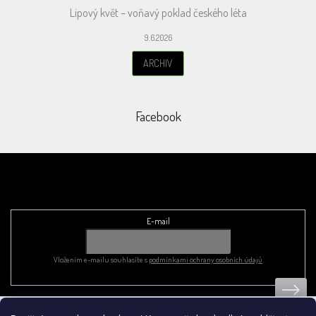
Lipový květ – voňavý poklad českého léta
9.6.2026
ARCHIV
Facebook
Odebírat newsletter
E-mail
Vložením e-mailu souhlasíte s
podmínkami ochrany osobních údajů