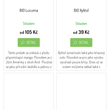
BIO Lucuma
BIO Xylitol
Skladem
Skladem
Průměrné
Průměrné
hodnocení
hodnocení
105 Kč
39 Kč
od
od
produktu
produktu
je
je
DETAIL
DETAIL
5,0
4,8
z
z
5
5
Tento prášek se získává z plodu
Xylitol označován také jako březový
hvězdiček.
hvězdiček.
připomínající mango. Původem je z
cukr. Původně se pro jeho výrobu
Jižní Ameriky z okolí And. Používá
využívali pouze břízy. Dnes už se
se jako přírodní sladidlo a jednou z
ovšem můžeme setkat také s
jeho výhod je, že má nízký...
xylitolem získaný z kukuřice nebo
ovsa....