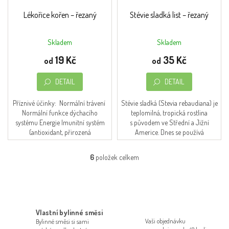
Lékořice kořen – řezaný
Stévie sladká list – řezaný
Skladem
Skladem
Průměrné
hodnocení
19 Kč
35 Kč
od
od
produktu
je
DETAIL
DETAIL
4,7
z
5
Příznivé účinky: Normální trávení
Stévie sladká (Stevia rebaudiana) je
hvězdiček.
Normální funkce dýchacího
teplomilná, tropická rostlina
systému Energie Imunitní systém
s původem ve Střední a Jižní
(antioxidant, přirozená
Americe. Dnes se používá
obranyschopnost) Normální stav
především jako náhražka cukru (ve
kloubů...
větší míře může chutí...
6
položek celkem
O
v
l
á
d
a
Vlastní bylinné směsi
c
Vaši objednávku
Bylinné směsi si sami