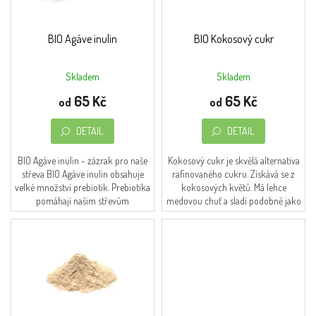
t
r
Obchodní
ů
podmínky
o
d
BIO Agáve inulin
BIO Kokosový cukr
Napište
u
nám
k
Skladem
Skladem
Průměrné
Průměrné
t
Moje
hodnocení
hodnocení
65 Kč
65 Kč
ů
objednávka
od
od
produktu
produktu
je
je
O značce
DETAIL
DETAIL
4,5
4,3
FromNature
z
z
5
5
BIO Agáve inulin - zázrak pro naše
Kokosový cukr je skvělá alternativa
Přihlášení
hvězdiček.
hvězdiček.
střeva BIO Agáve inulin obsahuje
rafinovaného cukru. Získává se z
velké množství prebiotik. Prebiotika
kokosových květů. Má lehce
pomáhají našim střevům
medovou chuť a sladí podobně jako
(konkrétně probiotikům) a tím
klasický třtinový cukr. Snadno se
harmonizují celý...
rozpouští,...