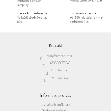
í
vyexpedujeme do 48 hodin
mícháme dle vlastní
p
receptury
r
Dárek k objednávce
Doručení zdarma
v
Ke každé objednávce nad
od 1000,- do výdejních míst
k
500,-
společnosti GLS
y
v
ý
Z
p
á
i
p
Kontakt
s
a
u
t
info
@
fromnature.cz
í
+420602679249
FromNature
fromnature.cz
Informace pro vás
O značce FromNature
Obchodní podmínky