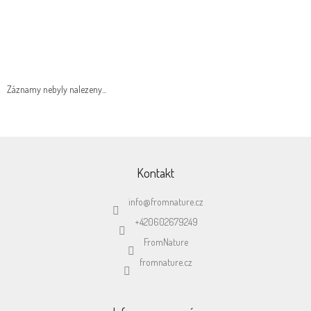
Záznamy nebyly nalezeny...
Z
á
p
Kontakt
a
t
info
@
fromnature.cz
í
+420602679249
FromNature
fromnature.cz