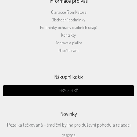
Informace pro vás
O značce FromNature
Obchodní podmínky
Podmínky ochrany osobních údajů
Kontakty
Doprava a platba
Napište nám
Nákupní košík
0
KS /
0 KČ
Novinky
Třezalka tečkovaná – tradiční bylina pro duševní pohodu a relaxaci
22.6.2026