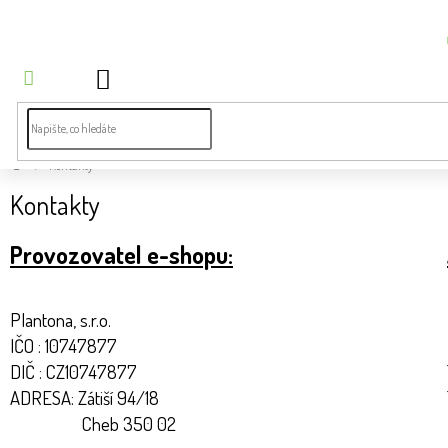
Přejít
na
obsah
NÁKUPNÍ
KOŠÍK
Bylinky
dle
potíží
Domů
/
Kontakty
Byliny
Kontakty
Čaje a
Provozovatel e-shopu:
bylinné
směsi
Koření
Plantona, s.r.o.
IČO : 10747877
Superpotraviny
DIČ : CZ10747877
ADRESA: Zátiší 94/18
Zdravá
Cheb 350 02
výživa
a