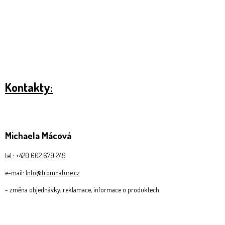
mlsání
Káva
BIO
produkty
Mediciální
Kontakty:
houby
Přírodní
kosmetika
Michaela Mácová
Dárkové
balíčky
tel.: +420 602 679 249
Bylinné
soli
e-mail:
Info@fromnature.cz
- změna objednávky, reklamace, informace o produktech
Zajímavosti,
tipy,
recepty