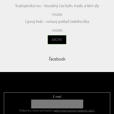
Svatojánská noc – kouzelný čas bylin, tradic a letní síly
17.6.2026
Lipový květ – voňavý poklad českého léta
9.6.2026
ARCHIV
Facebook
Odebírat newsletter
E-mail
Vložením e-mailu souhlasíte s
podmínkami ochrany osobních údajů