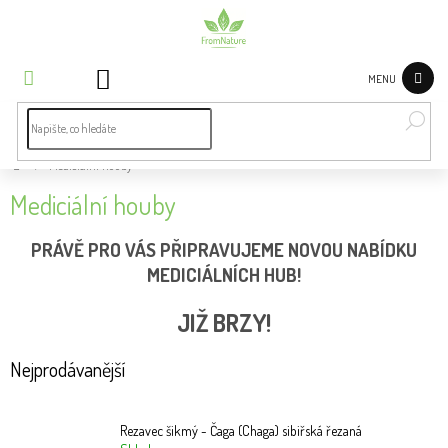
Přejít
na
obsah
NÁKUPNÍ
KOŠÍK
Bylinky
dle
potíží
Domů
/
Mediciální houby
Byliny
Mediciální houby
Čaje a
PRÁVĚ PRO VÁS PŘIPRAVUJEME NOVOU NABÍDKU
bylinné
MEDICIÁLNÍCH HUB!
směsi
JIŽ BRZY!
Koření
Superpotraviny
Nejprodávanější
Zdravá
výživa
Rezavec šikmý - Čaga (Chaga) sibiřská řezaná
a