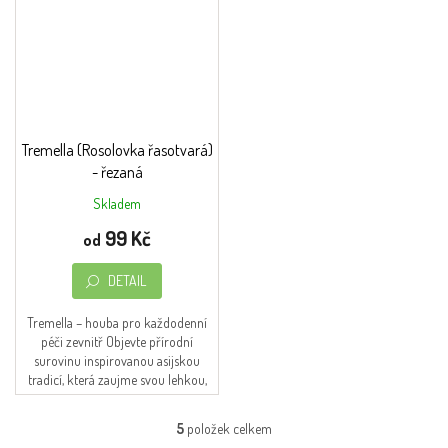
Tremella (Rosolovka řasotvará)
- řezaná
Skladem
99 Kč
od
DETAIL
Tremella – houba pro každodenní
péči zevnitř Objevte přírodní
surovinu inspirovanou asijskou
tradicí, která zaujme svou lehkou,
želatinovou strukturou a neutrální
chutí....
5
položek celkem
O