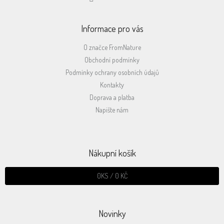
Informace pro vás
O značce FromNature
Obchodní podmínky
Podmínky ochrany osobních údajů
Kontakty
Doprava a platba
Napište nám
Nákupní košík
0
KS /
0 KČ
Novinky