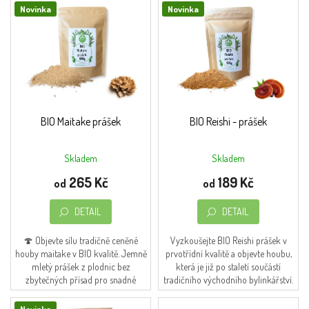
V
r
Obchodní
Novinka
Novinka
ý
podmínky
o
p
d
i
Napište
u
nám
s
k
p
t
Moje
r
ů
objednávka
o
d
BIO Maitake prášek
BIO Reishi - prášek
O značce
u
FromNature
k
Skladem
Skladem
t
Přihlášení
265 Kč
189 Kč
ů
od
od
DETAIL
DETAIL
🍄 Objevte sílu tradičně ceněné
Vyzkoušejte BIO Reishi prášek v
houby maitake v BIO kvalitě. Jemně
prvotřídní kvalitě a objevte houbu,
mletý prášek z plodnic bez
která je již po staletí součástí
zbytečných přísad pro snadné
tradičního východního bylinkářství.
každodenní zařazení do vašeho
Jednoduché použití, čisté složení a...
jídelníčku.