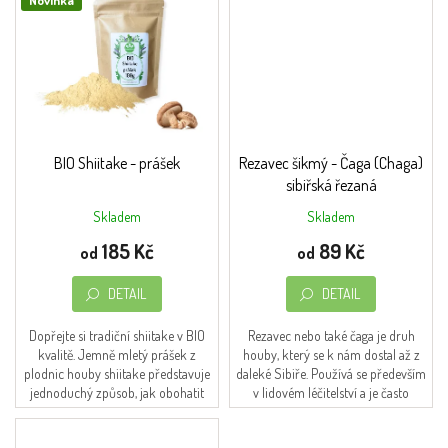
Novinka
BIO Shiitake - prášek
Rezavec šikmý - Čaga (Chaga)
sibiřská řezaná
Skladem
Skladem
Průměrné
hodnocení
185 Kč
89 Kč
od
od
produktu
je
DETAIL
DETAIL
4,5
z
5
Dopřejte si tradiční shiitake v BIO
Rezavec nebo také čaga je druh
hvězdiček.
kvalitě. Jemně mletý prášek z
houby, který se k nám dostal až z
plodnic houby shiitake představuje
daleké Sibiře. Používá se především
jednoduchý způsob, jak obohatit
v lidovém léčitelství a je často
každodenní jídelníček o jednu z...
užíván jako doplněk stravy.
Bohužel...