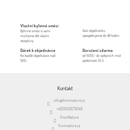
v
l
á
d
a
Vlastní bylinné směsi
c
Vaši objednávku
Bylinné směsi si sami
í
vyexpedujeme do 48 hodin
mícháme dle vlastní
p
receptury
r
Dárek k objednávce
Doručení zdarma
v
Ke každé objednávce nad
od 1000,- do výdejních míst
k
500,-
společnosti GLS
y
v
ý
Z
p
á
i
p
Kontakt
s
a
u
t
info
@
fromnature.cz
í
+420602679249
FromNature
fromnature.cz