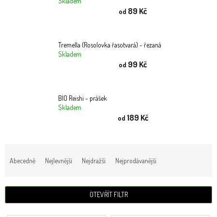
Skladem
mlsání
89 Kč
od
Káva
Tremella (Rosolovka řasotvará) - řezaná
BIO
produkty
Skladem
99 Kč
od
Mediciální
houby
BIO Reishi - prášek
Přírodní
Skladem
kosmetika
189 Kč
od
Dárkové
balíčky
Ř
a
Bylinné
Abecedně
Nejlevnější
Nejdražší
Nejprodávanější
soli
z
e
Zajímavosti,
n
tipy,
OTEVŘÍT FILTR
í
recepty
p