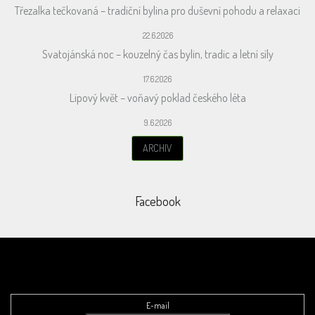
Třezalka tečkovaná – tradiční bylina pro duševní pohodu a relaxaci
22.6.2026
Svatojánská noc – kouzelný čas bylin, tradic a letní síly
17.6.2026
Lipový květ – voňavý poklad českého léta
9.6.2026
ARCHIV
Facebook
Odebírat newsletter
E-mail