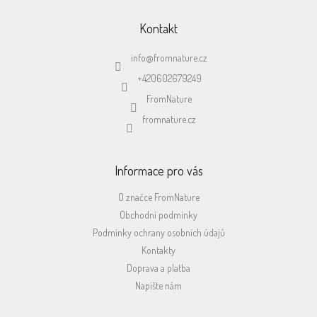
á
p
Kontakt
a
t
info
@
fromnature.cz
í
+420602679249
FromNature
fromnature.cz
Informace pro vás
O značce FromNature
Obchodní podmínky
Podmínky ochrany osobních údajů
Kontakty
Doprava a platba
Napište nám