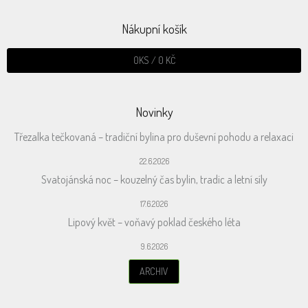
Nákupní košík
0
KS /
0 KČ
Novinky
Třezalka tečkovaná – tradiční bylina pro duševní pohodu a relaxaci
22.6.2026
Svatojánská noc – kouzelný čas bylin, tradic a letní síly
17.6.2026
Lipový květ – voňavý poklad českého léta
9.6.2026
ARCHIV