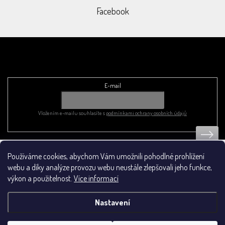
Facebook
Odebírat newsletter
E-mail
Vložením e-mailu souhlasíte s
podmínkami ochrany osobních údajů
Používáme cookies, abychom Vám umožnili pohodlné prohlížení
Obchodní podmínky
webu a díky analýze provozu webu neustále zlepšovali jeho funkce,
výkon a použitelnost.
Více informací
Nastavení
Vytvořil Shoptet
&