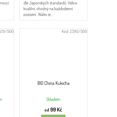
vroucí
dle Japonských standardů. Velice
kvalitní, vhodný na každodenní
popíjení. Nálev je...
929/50G
Kód:
2395/50G
BIO China Kukicha
em
Skladem
99 Kč
od