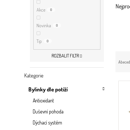
n
Nejpro
Akce
e
0
l
Novinka
0
Tip
0
Ř
ROZBALIT FILTR
a
Abeced
z
e
Kategorie
Přeskočit
n
V
kategorie
í
ý
Bylinky dle potíží
p
p
r
i
Antioxidant
o
s
d
Duševní pohoda
p
u
r
Dýchací systém
k
o