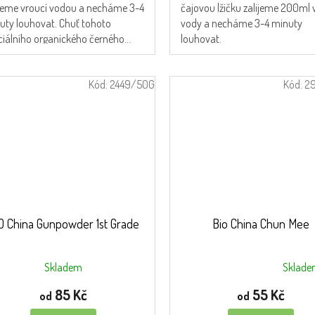
ijeme vroucí vodou a necháme 3-4
čajovou lžičku zalijeme 200ml 
uty louhovat. Chuť tohoto
vody a necháme 3-4 minuty
ciálního organického černého...
louhovat.
Kód:
2449/50G
Kód:
2
O China Gunpowder 1st Grade
Bio China Chun Mee
Skladem
Sklad
Průměrné
hodnocení
85 Kč
55 Kč
od
od
produktu