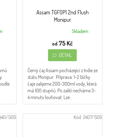
Assam TGFOP1 2nd Flush
Monipur
em
Skladem
Průměrné
hodnocení
75 Kč
od
produktu
je
DETAIL
5,0
z
ramů
Černý čaj Assam pocházející z Indie ze
5
y.
státu Monipur. Příprava: 1-2 lžičky
hvězdiček.
podle
čaje zalijeme 200-300ml vody, která
má 100 stupňů. Po zalití necháme 3-
4 minuty louhovat. Lze...
440/50G
Kód:
2407/50G