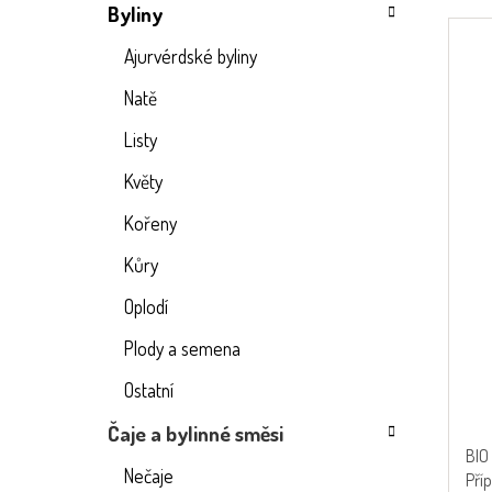
Byliny
Ajurvérdské byliny
Natě
Listy
Květy
Kořeny
Kůry
Oplodí
Prů
hod
Plody a semena
pro
Ostatní
je
5,0
Čaje a bylinné směsi
z
BIO 
5
Nečaje
Příp
hvě