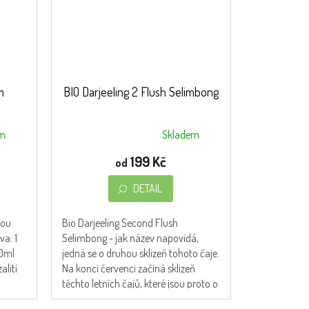
m
BIO Darjeeling 2 Flush Selimbong
em
Skladem
Průměrné
hodnocení
199 Kč
od
produktu
je
DETAIL
4,5
z
vou
Bio Darjeeling Second Flush
5
va: 1
Selimbong - jak název napovídá,
hvězdiček.
00ml
jedná se o druhou sklizeň tohoto čaje.
alití
Na konci červenci začíná sklizeň
těchto letních čajů, které jsou proto o
dost...