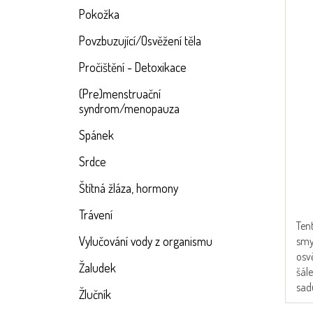
Pokožka
Povzbuzující/Osvěžení těla
Pročištění - Detoxikace
(Pre)menstruační
syndrom/menopauza
Spánek
Prů
hod
Srdce
pro
je
Štítná žláza, hormony
4,8
Trávení
z
Tent
5
Vylučování vody z organismu
smy
hvě
osv
Žaludek
šál
sad
Žlučník
přír