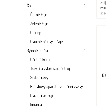
zal
Čaje
min
spe
Černé čaje
Zelené čaje
Oolong
Ovocné nálevy a čaje
Bylinné směsi
Očistná kúra
Trávicí a vylučovací ústrojí
BI
Srdce, cévy
Pohybový aparát - zlepšení výživy
Dýchací ústrojí
Imunita