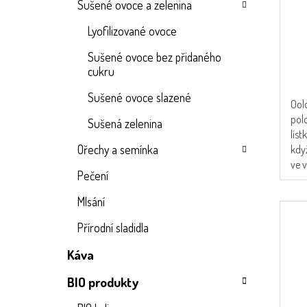
Sušené ovoce a zelenina
Prů
Lyofilizované ovoce
hod
pro
Sušené ovoce bez přidaného
je
cukru
5,0
z
Sušené ovoce slazené
Oolo
5
pol
Sušená zelenina
hvě
líst
Ořechy a semínka
když
ve v
Pečení
Mlsání
Přírodní sladidla
Káva
BIO produkty