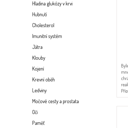
t
d
Hladina glukózy v krvi
ů
u
k
Hubnutí
t
Cholesterol
ů
Prů
Imunitní systém
hod
pro
Játra
je
4,7
Klouby
z
Byl
5
Kojení
mno
hvě
chr
Krevní oběh
rea
Ledviny
Příp
zali
Močové cesty a prostata
Oči
Paměť