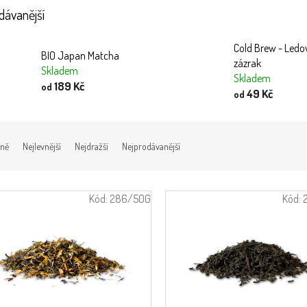
dávanější
Cold Brew - Ledo
BIO Japan Matcha
zázrak
Skladem
Skladem
189 Kč
od
49 Kč
od
ně
Nejlevnější
Nejdražší
Nejprodávanější
Kód:
286/50G
Kód: