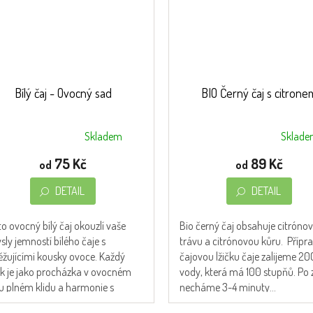
Bílý čaj - Ovocný sad
BIO Černý čaj s citrone
Skladem
Sklad
měrné
Průměrné
nocení
hodnocení
75 Kč
89 Kč
od
od
duktu
produktu
je
DETAIL
DETAIL
5,0
z
o ovocný bílý čaj okouzlí vaše
Bio černý čaj obsahuje citróno
5
sly jemností bílého čaje s
trávu a citrónovou kůru. Přípra
zdiček.
hvězdiček.
ěžujícími kousky ovoce. Každý
čajovou lžičku čaje zalijeme 2
ek je jako procházka v ovocném
vody, která má 100 stupňů. Po z
u plném klidu a harmonie s
necháme 3-4 minuty...
odou. ...