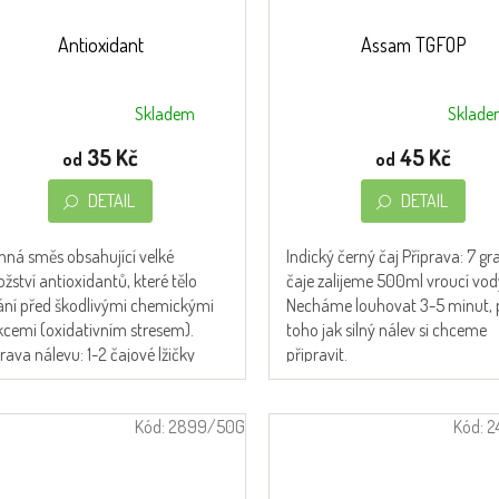
Antioxidant
Assam TGFOP
Skladem
Sklad
měrné
Průměrné
nocení
hodnocení
35 Kč
45 Kč
od
od
duktu
produktu
je
DETAIL
DETAIL
4,5
z
inná směs obsahující velké
Indický černý čaj Příprava: 7 g
5
žství antioxidantů, které tělo
čaje zalijeme 500ml vroucí vod
zdiček.
hvězdiček.
ání před škodlivými chemickými
Necháme louhovat 3-5 minut, 
kcemi (oxidativním stresem).
toho jak silný nálev si chceme
rava nálevu: 1-2 čajové lžičky
připravit.
jeme...
Kód:
2899/50G
Kód:
2