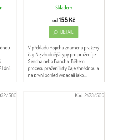
em
Skladem
155 Kč
od
DETAIL
jednou
V překladu Hōjicha znamená pražený
čaj. Nejvhodnější typy pro pražení je
ů.
Sencha nebo Bancha. Během
21 dní,
procesu pražení listy čaje zhnědnou a
.
na první pohled vypadají jako...
932/50G
Kód:
2473/50G