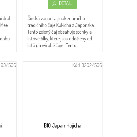
DETAIL
ní druh
Čínská varianta jinak známého
 Mee
tradičního čaje Kukicha z Japonska.
Tento zelený čaj obsahuje stonky a
podobu
listové žilky, které jsou odděleny od
..
listů při výrobě čaje. Tento...
193/50G
Kód:
3202/50G
ui
BIO Japan Hojicha