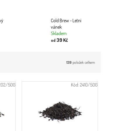
vý
Cold Brew - Letní
vánek
Skladem
39 Kč
od
139
položek celkem
202/50G
Kód:
2410/50G