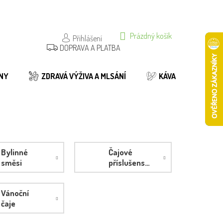
NÁKUPNÍ
Prázdný košík
Přihlášení
DOPRAVA A PLATBA
KOŠÍK
NY
ZDRAVÁ VÝŽIVA A MLSÁNÍ
KÁVA
BIO
Bylinné
Čajové
směsi
příslušenství
Vánoční
čaje