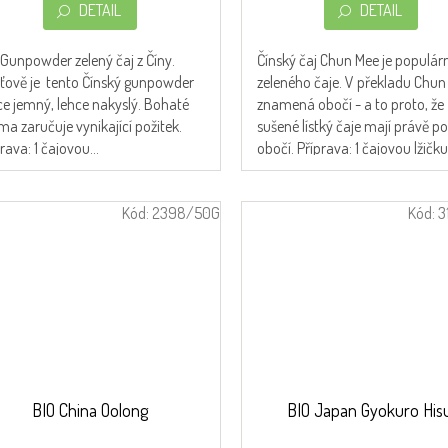
je
DETAIL
DETAIL
5,0
z
 Gunpowder zelený čaj z Číny.
Čínský čaj Chun Mee je populár
5
ťově je tento Čínský gunpowder
zeleného čaje. V překladu Chun
hvězdiček.
ice jemný, lehce nakyslý. Bohaté
znamená obočí - a to proto, že
ma zaručuje vynikající požitek.
sušené lístký čaje mají právě 
rava: 1 čajovou...
obočí. Příprava: 1 čajovou lžičku.
Kód:
2398/50G
Kód:
3
BIO China Oolong
BIO Japan Gyokuro His