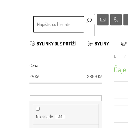
Přejít
na
obsah
BYLINKY DLE POTÍŽÍ
BYLINY
Dom
P
Cena
Čaje 
o
s
25
Kč
2699
Kč
t
r
a
n
n
í
Na skladě
139
p
a