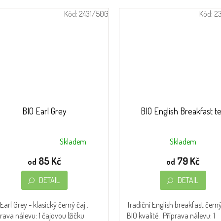
Kód:
2431/50G
Kód:
2
BIO Earl Grey
BIO English Breakfast t
Skladem
Skladem
měrné
nocení
85 Kč
79 Kč
od
od
duktu
DETAIL
DETAIL
Earl Grey - klasický černý čaj .
Tradiční English breakfast černý
rava nálevu: 1 čajovou lžičku
BIO kvalitě. Příprava nálevu: 1
zdiček.