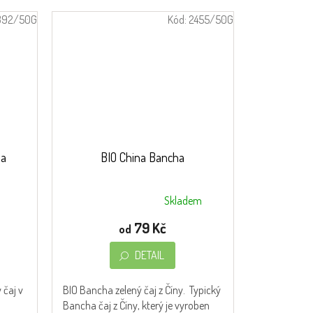
392/50G
Kód:
2455/50G
ea
BIO China Bancha
Skladem
Průměrné
hodnocení
79 Kč
od
produktu
je
DETAIL
5,0
z
 čaj v
BIO Bancha zelený čaj z Číny. Typický
5
Bancha čaj z Číny, který je vyroben
hvězdiček.