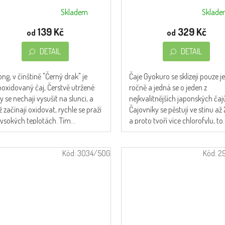
Skladem
Sklad
měrné
Průměrné
nocení
hodnocení
139 Kč
329 Kč
od
od
duktu
produktu
je
DETAIL
DETAIL
5,0
z
ng, v čínštině "Černý drak" je
Čaje Gyokuro se sklízejí pouze 
5
ooxidovaný čaj, Čerstvě utržené
ročně a jedná se o jeden z
zdiček.
hvězdiček.
ky se nechají vysušit na slunci, a
nejkvalitnějších japonských čaj
 začínají oxidovat, rychle se praží
Čajovníky se pěstují ve stínu až 
ysokých teplotách. Tím...
a proto tvoří více chlorofylu, to..
Kód:
3034/50G
Kód:
2