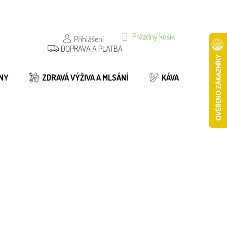
NÁKUPNÍ
Prázdný košík
Přihlášení
DOPRAVA A PLATBA
KOŠÍK
NY
ZDRAVÁ VÝŽIVA A MLSÁNÍ
KÁVA
BIO
ení
Do košíku
79 Kč
455/50G
Do košíku
129 Kč
455/100