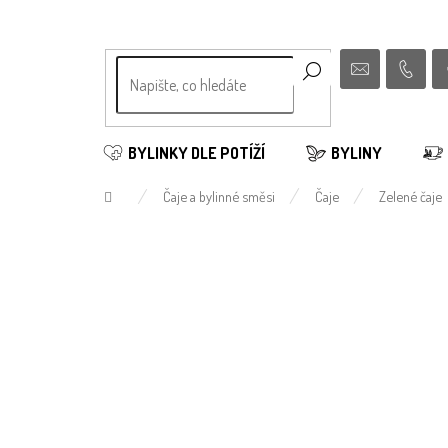
Přejít
na
obsah
BYLINKY DLE POTÍŽÍ
BYLINY
Domů
Čaje a bylinné směsi
Čaje
Zelené čaje