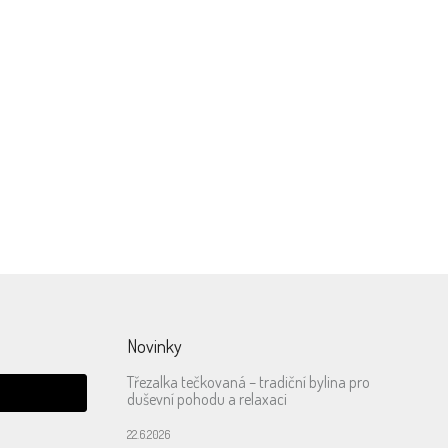
DETAIL
ednou
V překladu Hōjicha znamená pražený
čaj. Nejvhodnější typy pro pražení je
Sencha nebo Bancha. Během
 dní,
procesu pražení listy čaje zhnědnou a
na první pohled vypadají jako...
Novinky
Třezalka tečkovaná – tradiční bylina pro
duševní pohodu a relaxaci
22.6.2026