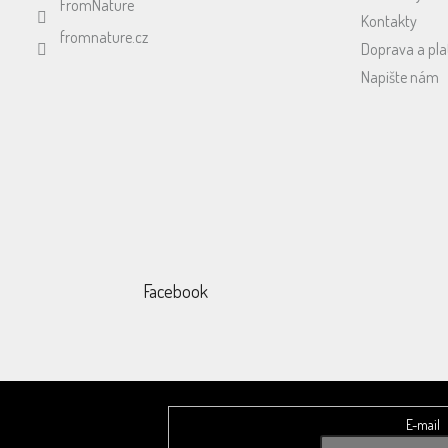
FromNature
Kontakty
fromnature.cz
Doprava a pla
Napište nám
Facebook
E-mail
Odebírat newsletter