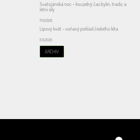
Svatojánská noc – kouzelný čas bylin, tradic a
letní síly
17.6.2026
Lipový květ – voňavý poklad českého léta
9.6.2026
ARCHIV