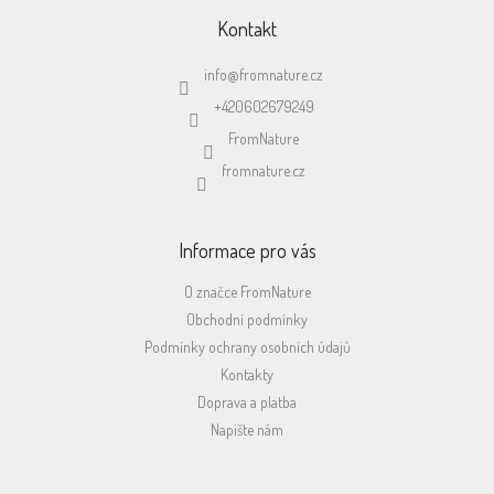
á
p
Kontakt
a
t
info
@
fromnature.cz
í
+420602679249
FromNature
fromnature.cz
Informace pro vás
O značce FromNature
Obchodní podmínky
Podmínky ochrany osobních údajů
Kontakty
Doprava a platba
Napište nám