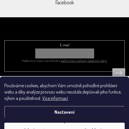
Facebook
Odebírat newsletter
E-mail
Vložením e-mailu souhlasíte s
podmínkami ochrany osobních údajů
Používáme cookies, abychom Vám umožnili pohodlné prohlížení
Obchodní podmínky
webu a díky analýze provozu webu neustále zlepšovali jeho funkce,
výkon a použitelnost.
Více informací
Nastavení
Vytvořil Shoptet
&