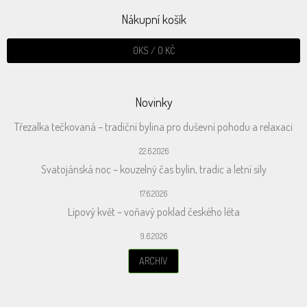
Nákupní košík
0
KS /
0 KČ
Novinky
Třezalka tečkovaná – tradiční bylina pro duševní pohodu a relaxaci
22.6.2026
Svatojánská noc – kouzelný čas bylin, tradic a letní síly
17.6.2026
Lipový květ – voňavý poklad českého léta
9.6.2026
ARCHIV