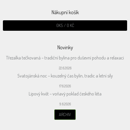
Nákupní košík
0
KS /
0 KČ
Novinky
Třezalka tečkovaná – tradiční bylina pro duševní pohodu a relaxaci
22.6.2026
Svatojánská noc – kouzelný čas bylin, tradic a letní síly
17.6.2026
Lipový květ – voňavý poklad českého léta
9.6.2026
ARCHIV