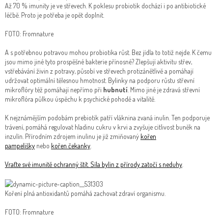
Obchodní
Až 70 % imunity je ve střevech. K poklesu probiotik dochází i po antibiotické
podmínky
léčbě. Proto je potřeba je opět doplnit.
Napište
FOTO: Fromnature
nám
A s potřebnou potravou mohou probiotika růst. Bez jídla to totiž nejde. K čemu
jsou mimo jiné tyto prospěšné bakterie přínosné? Zlepšují aktivitu střev,
Moje
objednávka
vstřebávání živin z potravy, působí ve střevech protizánětlivě a pomáhají
udržovat optimální tělesnou hmotnost. Bylinky na podporu růstu střevní
mikroflóry též pomáhají nepřímo při
hubnutí
. Mimo jiné je zdravá střevní
O značce
FromNature
mikroflóra půlkou úspěchu k psychické pohodě a vitalitě.
K nejznámějším podobám prebiotik patří vláknina zvaná inulin. Ten podporuje
Přihlášení
trávení, pomáhá regulovat hladinu cukru v krvi a zvyšuje citlivost buněk na
inzulín. Přírodním zdrojem inulinu je již zmiňovaný
kořen
pampelišky
nebo
kořen čekanky
.
Vraťte své imunitě ochranný štít. Síla bylin z přírody zatočí s neduhy
.
Koření plná antioxidantů pomáhá zachovat zdraví organismu.
FOTO: Fromnature