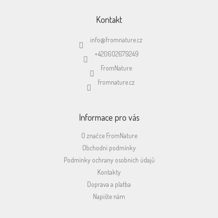
á
p
Kontakt
a
t
info
@
fromnature.cz
í
+420602679249
FromNature
fromnature.cz
Informace pro vás
O značce FromNature
Obchodní podmínky
Podmínky ochrany osobních údajů
Kontakty
Doprava a platba
Napište nám