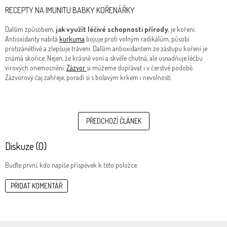
RECEPTY NA IMUNITU BABKY KOŘENÁŘKY
Dalším způsobem,
jak využít léčivé schopnosti přírody
, je koření.
Antioxidanty nabitá
kurkuma
bojuje proti volným radikálům, působí
protizánětlivě a zlepšuje trávení. Dalším antioxidantem ze zástupu koření je
známá skořice. Nejen, že krásně voní a skvěle chutná, ale usnadňuje léčbu
virových onemocnění.
Zázvor
si můžeme dopřávat i v čerstvé podobě.
Zázvorový čaj zahřeje, poradí si s bolavým krkem i nevolností.
PŘEDCHOZÍ ČLÁNEK
Diskuze (0)
Buďte první, kdo napíše příspěvek k této položce.
PŘIDAT KOMENTÁŘ
Z