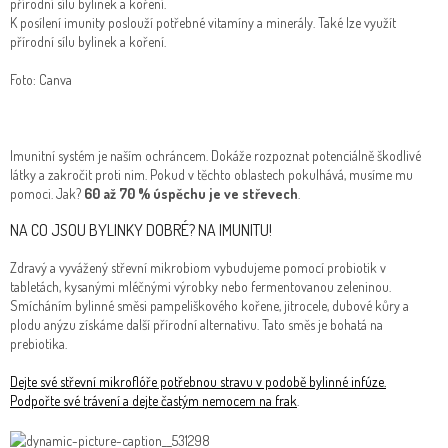
mlsání
K posílení imunity poslouží potřebné vitamíny a minerály. Také lze využít
přírodní sílu bylinek a koření.
Káva
Foto: Canva
BIO
produkty
Mediciální
Imunitní systém je naším ochráncem. Dokáže rozpoznat potenciálně škodlivé
houby
látky a zakročit proti nim. Pokud v těchto oblastech pokulhává, musíme mu
pomoci. Jak?
60 až 70 % úspěchu je ve střevech
.
Přírodní
kosmetika
NA CO JSOU BYLINKY DOBRÉ? NA IMUNITU!
Zdravý a vyvážený střevní mikrobiom vybudujeme pomocí probiotik v
Dárkové
balíčky
tabletách, kysanými mléčnými výrobky nebo fermentovanou zeleninou.
Smícháním bylinné směsi pampeliškového kořene, jitrocele, dubové kůry a
plodu anýzu získáme další přírodní alternativu. Tato směs je bohatá na
Bylinné
soli
prebiotika.
Dejte své střevní mikroflóře potřebnou stravu v podobě bylinné infúze.
Zajímavosti,
tipy,
Podpořte své trávení a dejte častým nemocem na frak
.
recepty