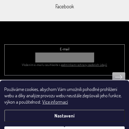
Facebook
Odebírat newsletter
E-mail
Vložením e-mailu souhlasíte s
podmínkami ochrany osobních údajů
Používáme cookies, abychom Vám umožnili pohodlné prohlížení
Obchodní podmínky
webu a díky analýze provozu webu neustále zlepšovali jeho funkce,
výkon a použitelnost.
Více informací
Nastavení
Vytvořil Shoptet
&