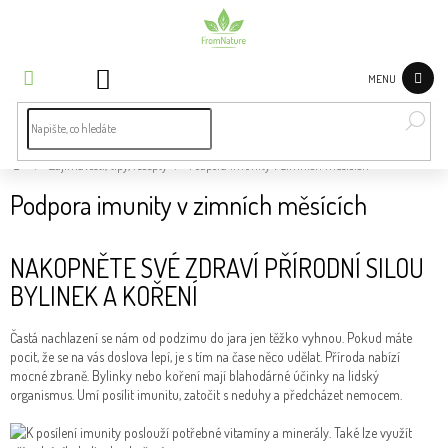
Přejít
na
obsah
NÁKUPNÍ
KOŠÍK
Bylinky
dle
potíží
Domů
/
Zajímavosti, tipy, recepty
/
Podpora imunity v zimních měsících
Byliny
Podpora imunity v zimních měsících
Čaje a
bylinné
NAKOPNĚTE SVÉ ZDRAVÍ PŘÍRODNÍ SILOU
směsi
BYLINEK A KOŘENÍ
Koření
Častá nachlazení se nám od podzimu do jara jen těžko vyhnou. Pokud máte
pocit, že se na vás doslova lepí, je s tím na čase něco udělat. Příroda nabízí
Superpotraviny
mocné zbraně. Bylinky nebo koření mají blahodárné účinky na lidský
organismus. Umí posílit imunitu, zatočit s neduhy a předcházet nemocem.
Zdravá
výživa
a