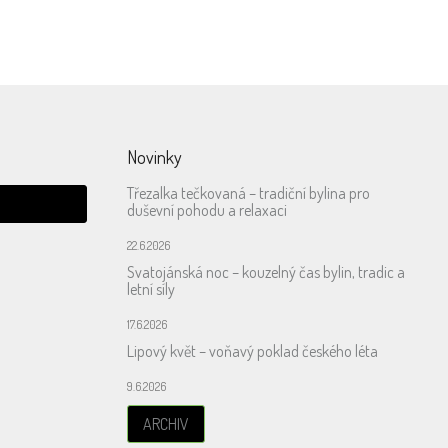
Novinky
Třezalka tečkovaná – tradiční bylina pro
duševní pohodu a relaxaci
22.6.2026
Svatojánská noc – kouzelný čas bylin, tradic a
letní síly
17.6.2026
Lipový květ – voňavý poklad českého léta
9.6.2026
ARCHIV