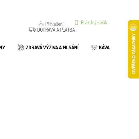
NÁKUPNÍ
Prázdný košík
Přihlášení
DOPRAVA A PLATBA
KOŠÍK
NY
ZDRAVÁ VÝŽIVA A MLSÁNÍ
KÁVA
BIO
lý
nocení
Do košíku
65 Kč
819/50G
Do košíku
119 Kč
819/100