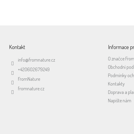
Z
á
p
Kontakt
Informace p
a
t
O značce Fro
info
@
fromnature.cz
í
Obchodní po
+420602679249
Podmínky och
FromNature
Kontakty
fromnature.cz
Doprava a pla
Napište nám