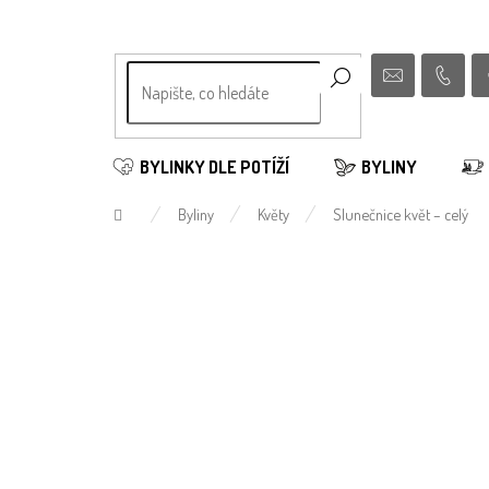
Přejít
na
obsah
BYLINKY DLE POTÍŽÍ
BYLINY
Domů
Byliny
Květy
Slunečnice květ – celý