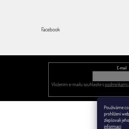
Facebook
E-mail
Odebírat newsletter
Vložením e-mailu souhlasíte s
podmínkami o
Používáme co
prohlížení we
zlepšovali jeh
informací