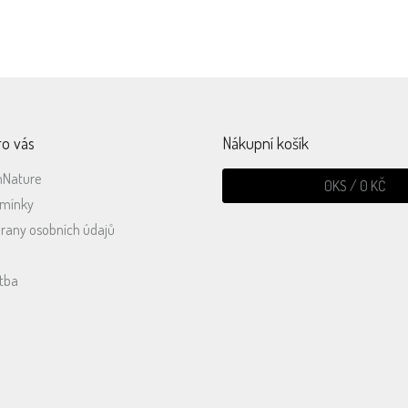
ro vás
Nákupní košík
mNature
0
KS /
0 KČ
dmínky
rany osobních údajů
tba