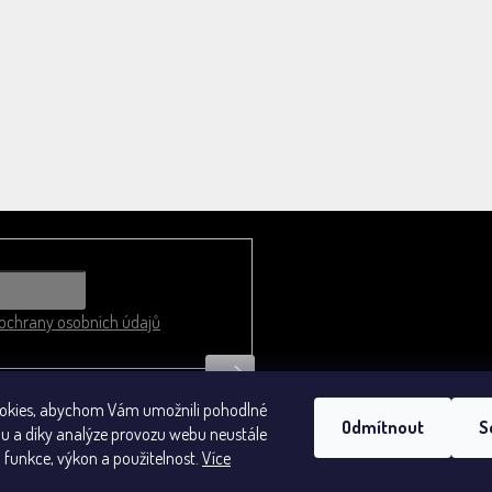
chrany osobních údajů
okies, abychom Vám umožnili pohodlné
Odmítnout
S
bu a díky analýze provozu webu neustále
Obchodní podmínky
o funkce, výkon a použitelnost.
Více