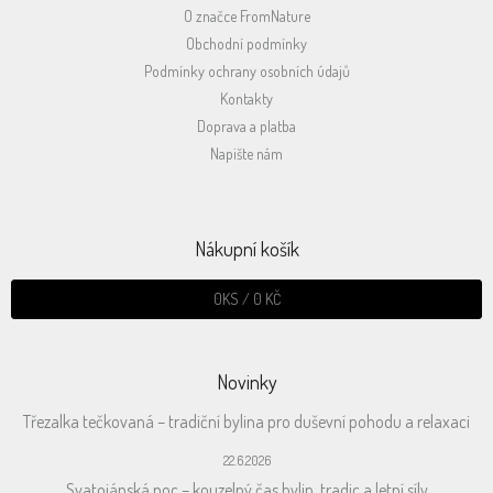
O značce FromNature
Obchodní podmínky
Podmínky ochrany osobních údajů
Kontakty
Doprava a platba
Napište nám
Nákupní košík
0
KS /
0 KČ
Novinky
Třezalka tečkovaná – tradiční bylina pro duševní pohodu a relaxaci
22.6.2026
Svatojánská noc – kouzelný čas bylin, tradic a letní síly