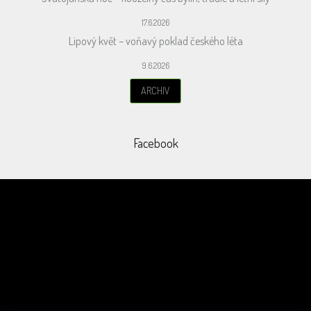
17.6.2026
Lipový květ – voňavý poklad českého léta
9.6.2026
ARCHIV
Facebook
Odebírat newsletter
Vložením e-mailu souhlasíte s
podmínkami ochrany osobních údajů
PŘIHLÁSIT
SE