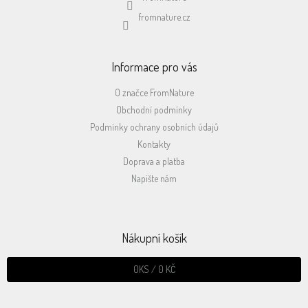
fromnature.cz
Informace pro vás
O značce FromNature
Obchodní podmínky
Podmínky ochrany osobních údajů
Kontakty
Doprava a platba
Napište nám
Nákupní košík
0
KS /
0 KČ