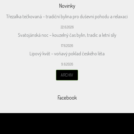
Novinky
Třezalka tečkovaná – tradiční bylina pro duševní pohodu a relaxaci
22.6.2026
Svatojánská noc – kouzelný čas bylin, tradic a letní síly
17.6.2026
Lipový květ – voňavý poklad českého léta
9.6.2026
ARCHIV
Facebook
Odebírat newsletter