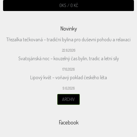
0
KS /
0 KČ
Novinky
Třezalka tečkovaná – tradiční bylina pro duševní pohodu a relaxaci
22.6.2026
Svatojánská noc – kouzelný čas bylin, tradic a letní síly
17.6.2026
Lipový květ – voňavý poklad českého léta
9.6.2026
ARCHIV
Facebook