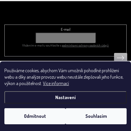
Odebírat newsletter
E-mail
Vložením e-mailu souhlasíte s
podmínkami ochrany osobních údajů
Používáme cookies, abychom Vám umožnili pohodlné prohlížení
Obchodní podmínky
webu a díky analýze provozu webu neustále zlepšovali jeho funkce,
výkon a použitelnost.
Více informací
Nastavení
Vytvořil Shoptet
&
Odmítnout
Souhlasím
Copyright 2026
FromNature
. Všechna práva vyhrazena.
Upravit nastavení cookies