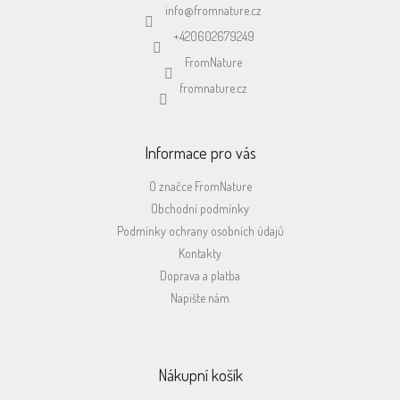
t
info
@
fromnature.cz
í
+420602679249
FromNature
fromnature.cz
Informace pro vás
O značce FromNature
Obchodní podmínky
Podmínky ochrany osobních údajů
Kontakty
Doprava a platba
Napište nám
Nákupní košík