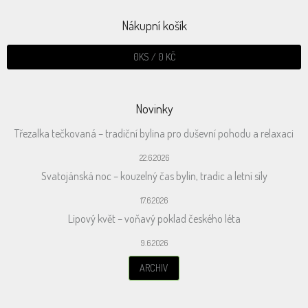
Nákupní košík
0
KS /
0 KČ
Novinky
Třezalka tečkovaná – tradiční bylina pro duševní pohodu a relaxaci
22.6.2026
Svatojánská noc – kouzelný čas bylin, tradic a letní síly
17.6.2026
Lipový květ – voňavý poklad českého léta
9.6.2026
ARCHIV