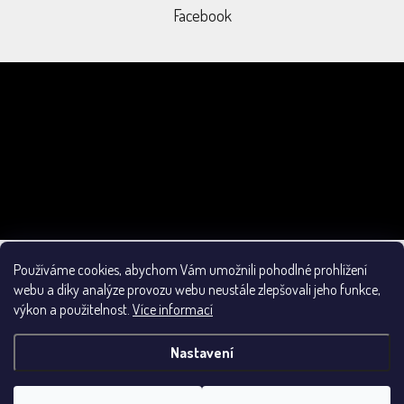
Facebook
Odebírat newsletter
Vložením e-mailu souhlasíte s
podmínkami ochrany osobních údajů
PŘIHLÁSIT
SE
Používáme cookies, abychom Vám umožnili pohodlné prohlížení
Obchodní podmínky
webu a díky analýze provozu webu neustále zlepšovali jeho funkce,
výkon a použitelnost.
Více informací
Nastavení
Vytvořil Shoptet
&