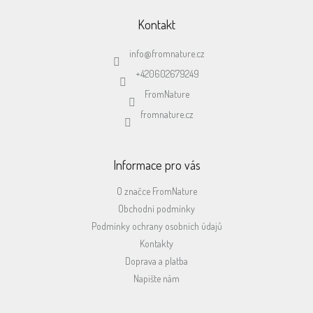
á
p
Kontakt
a
t
info
@
fromnature.cz
í
+420602679249
FromNature
fromnature.cz
Informace pro vás
O značce FromNature
Obchodní podmínky
Podmínky ochrany osobních údajů
Kontakty
Doprava a platba
Napište nám