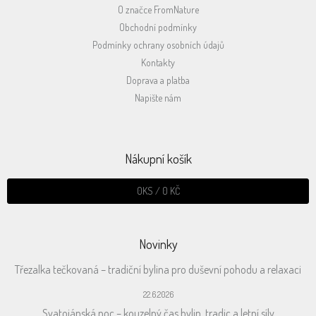
O značce FromNature
Obchodní podmínky
Podmínky ochrany osobních údajů
Kontakty
Doprava a platba
Napište nám
Nákupní košík
0
KS /
0 KČ
Novinky
Třezalka tečkovaná – tradiční bylina pro duševní pohodu a relaxaci
22.6.2026
Svatojánská noc – kouzelný čas bylin, tradic a letní síly