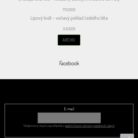
17.6.2026
Lipový květ – voňavý poklad českého léta
9.6.2026
ARCHIV
Facebook
Odebírat newsletter
E-mail
Vložením e-mailu souhlasíte s
podmínkami ochrany osobních údajů