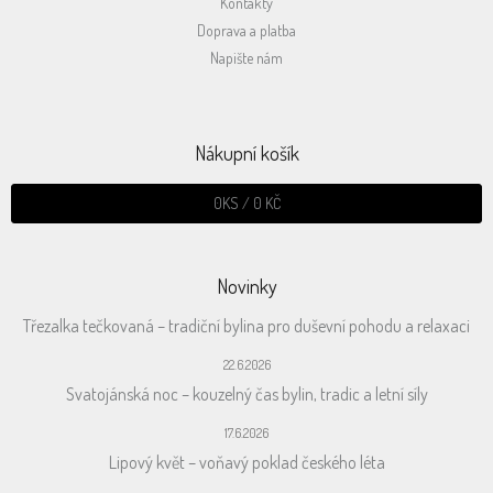
Kontakty
Doprava a platba
Napište nám
Nákupní košík
0
KS /
0 KČ
Novinky
Třezalka tečkovaná – tradiční bylina pro duševní pohodu a relaxaci
22.6.2026
Svatojánská noc – kouzelný čas bylin, tradic a letní síly
17.6.2026
Lipový květ – voňavý poklad českého léta