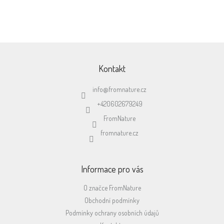
500,-
společnosti GLS
Z
á
p
Kontakt
a
t
info
@
fromnature.cz
í
+420602679249
FromNature
fromnature.cz
Informace pro vás
O značce FromNature
Obchodní podmínky
Podmínky ochrany osobních údajů