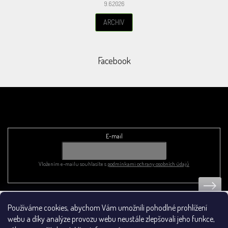
9.6.2026
ARCHIV
Facebook
Odebírat newsletter
E-mail
Vložením e-mailu souhlasíte s
podmínkami ochrany osobních údajů
Používáme cookies, abychom Vám umožnili pohodlné prohlížení
Obchodní podmínky
webu a díky analýze provozu webu neustále zlepšovali jeho funkce,