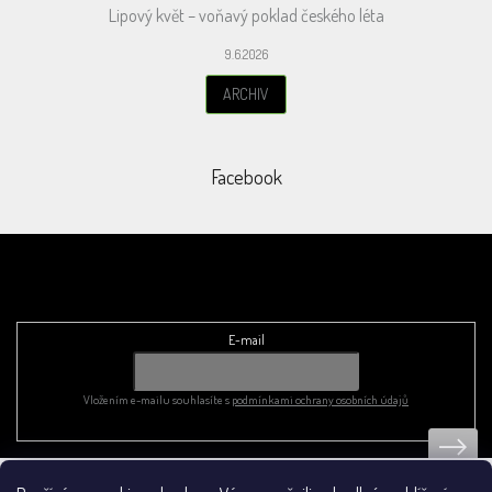
Lipový květ – voňavý poklad českého léta
9.6.2026
ARCHIV
Facebook
Odebírat newsletter
E-mail
Vložením e-mailu souhlasíte s
podmínkami ochrany osobních údajů