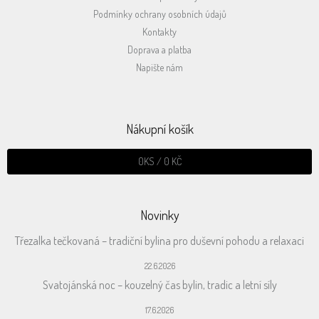
Podmínky ochrany osobních údajů
Kontakty
Doprava a platba
Napište nám
Nákupní košík
0
KS /
0 KČ
Novinky
Třezalka tečkovaná – tradiční bylina pro duševní pohodu a relaxaci
22.6.2026
Svatojánská noc – kouzelný čas bylin, tradic a letní síly
17.6.2026