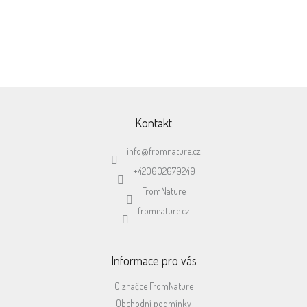
Dárek k objednávce
Doručení zdarma
Ke každé objednávce nad
od 1000,- do výdejních míst
500,-
společnosti GLS
Z
á
p
Kontakt
a
t
info
@
fromnature.cz
í
+420602679249
FromNature
fromnature.cz
Informace pro vás
O značce FromNature
Obchodní podmínky