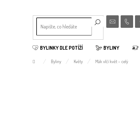
Přejít
na
obsah
BYLINKY DLE POTÍŽÍ
BYLINY
Domů
Byliny
Květy
Mák vlčí květ – celý