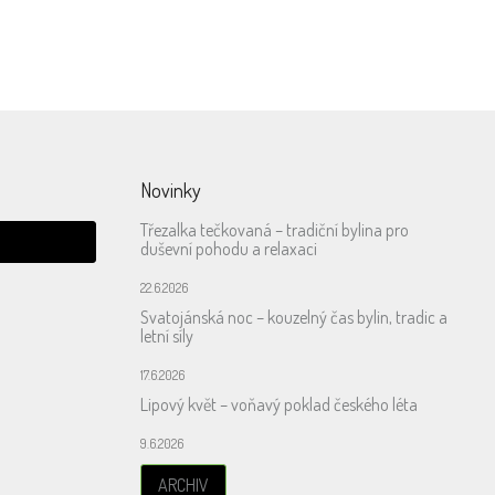
Novinky
Třezalka tečkovaná – tradiční bylina pro
duševní pohodu a relaxaci
22.6.2026
Svatojánská noc – kouzelný čas bylin, tradic a
letní síly
17.6.2026
Lipový květ – voňavý poklad českého léta
9.6.2026
ARCHIV