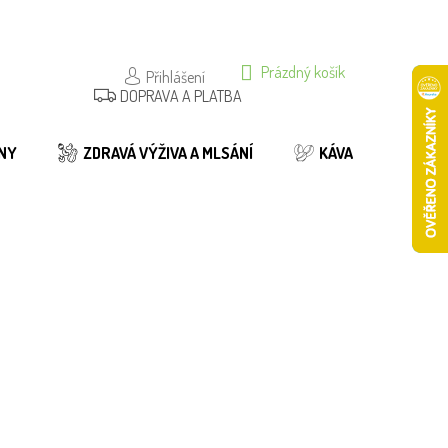
NÁKUPNÍ
Prázdný košík
Přihlášení
DOPRAVA A PLATBA
KOŠÍK
NY
ZDRAVÁ VÝŽIVA A MLSÁNÍ
KÁVA
BIO
nocení
Do košíku
79 Kč
333/50G
Do košíku
155 Kč
333/100