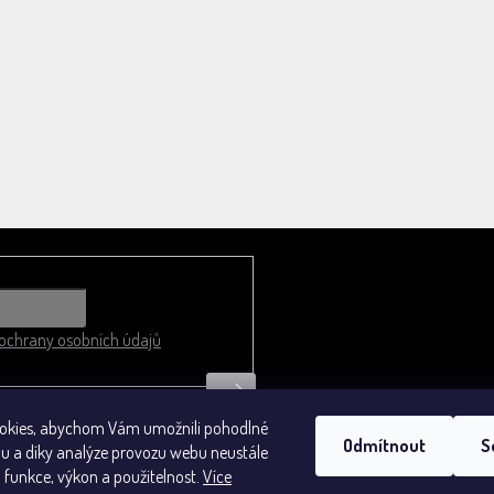
chrany osobních údajů
okies, abychom Vám umožnili pohodlné
Odmítnout
S
bu a díky analýze provozu webu neustále
Obchodní podmínky
o funkce, výkon a použitelnost.
Více