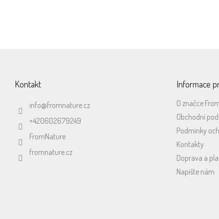
dýchacího...
Z
á
p
Kontakt
Informace p
a
t
O značce Fro
info
@
fromnature.cz
í
Obchodní po
+420602679249
Podmínky och
FromNature
Kontakty
fromnature.cz
Doprava a pla
Napište nám