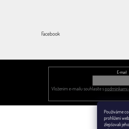
Facebook
E-mail
Odebírat newsletter
Vložením e-mailu souhlasíte s
podmínkami o
Používáme co
prohlížení we
zlepšovali jeh