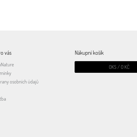
ro vás
Nákupní košík
mNature
0
KS /
0 KČ
dmínky
rany osobních údajů
tba