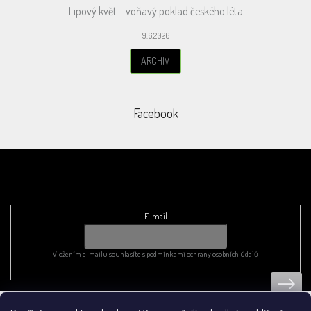
Lipový květ – voňavý poklad českého léta
9.6.2026
ARCHIV
Facebook
Odebírat newsletter
E-mail
Vložením e-mailu souhlasíte s
podmínkami ochrany osobních údajů