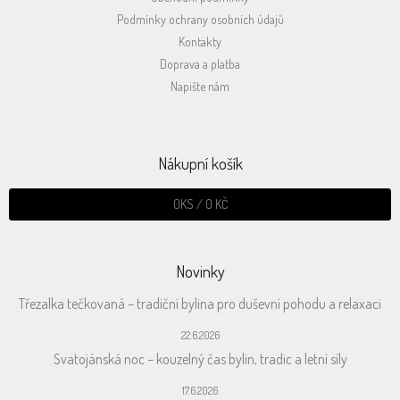
Podmínky ochrany osobních údajů
Kontakty
Doprava a platba
Napište nám
Nákupní košík
0
KS /
0 KČ
Novinky
Třezalka tečkovaná – tradiční bylina pro duševní pohodu a relaxaci
22.6.2026
Svatojánská noc – kouzelný čas bylin, tradic a letní síly
17.6.2026