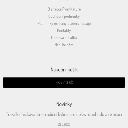
O značce FromNature
Obchodní podmínky
Podmínky ochrany osobních údajů
Kontakty
Doprava a platba
Napište nám
Nákupní košík
0
KS /
0 KČ
Novinky
Třezalka tečkovaná – tradiční bylina pro duševní pohodu a relaxaci
22.6.2026