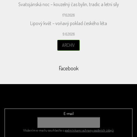
Svatojánská noc – kouzelný čas bylin, tradic a letní síly
17.6.2026
Lipový květ – voňavý poklad českého léta
9.6.2026
ARCHIV
Facebook
Odebírat newsletter
E-mail
Vložením e-mailu souhlasíte s
podmínkami ochrany osobních údajů