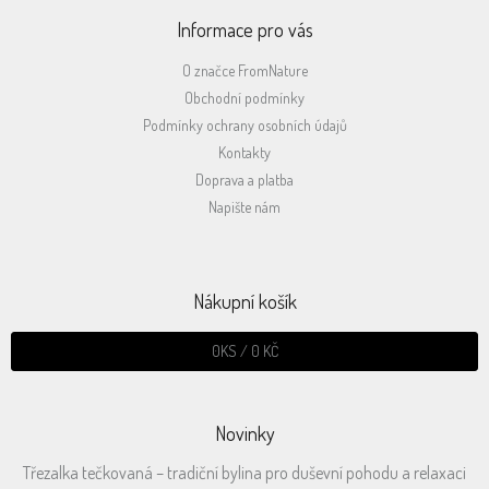
Informace pro vás
O značce FromNature
Obchodní podmínky
Podmínky ochrany osobních údajů
Kontakty
Doprava a platba
Napište nám
Nákupní košík
0
KS /
0 KČ
Novinky
Třezalka tečkovaná – tradiční bylina pro duševní pohodu a relaxaci