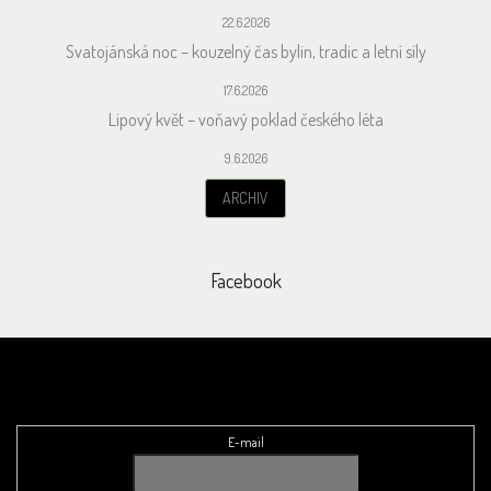
22.6.2026
Svatojánská noc – kouzelný čas bylin, tradic a letní síly
17.6.2026
Lipový květ – voňavý poklad českého léta
9.6.2026
ARCHIV
Facebook
Odebírat newsletter
E-mail