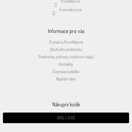
FromNature
fromnature.cz
Informace pro vás
O značce FromNature
Obchodní podmínky
Podmínky ochrany osobních údajů
Kontakty
Doprava a platba
Napište nám
Nákupní košík
0
KS /
0 KČ