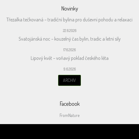
Novinky
Třezalka tečkovaná – tradiční bylina pro duševní pohodu a relaxaci
22.6.2026
Svatojánská noc – kouzelný čas bylin, tradic a letní síly
17.6.2026
Lipový květ – voňavý poklad českého léta
9.6.2026
ARCHIV
Facebook
FromNature