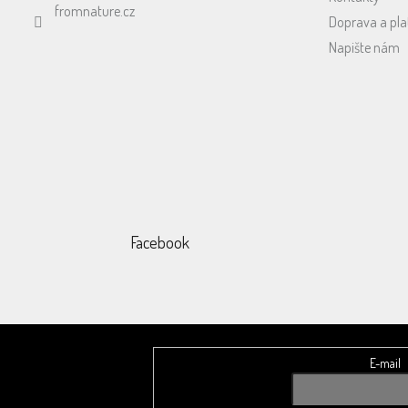
fromnature.cz
Doprava a pla
Napište nám
Facebook
E-mail
Odebírat newsletter