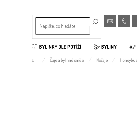
Přejít
na
obsah
BYLINKY DLE POTÍŽÍ
BYLINY
Domů
Čaje a bylinné směsi
Nečaje
Honeybush