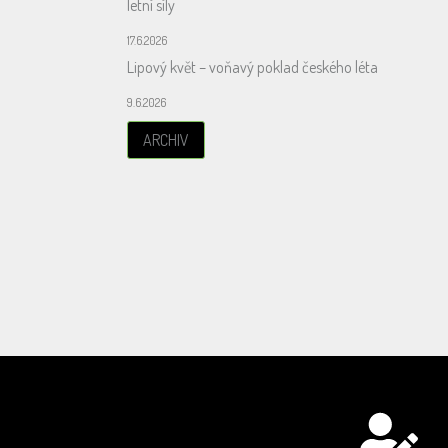
letní síly
17.6.2026
Lipový květ – voňavý poklad českého léta
9.6.2026
ARCHIV