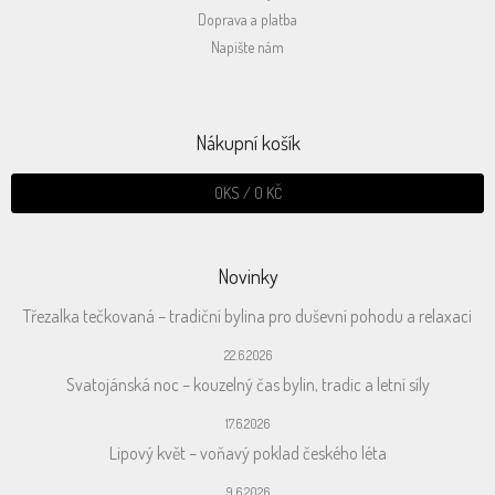
Doprava a platba
Napište nám
Nákupní košík
0
KS /
0 KČ
Novinky
Třezalka tečkovaná – tradiční bylina pro duševní pohodu a relaxaci
22.6.2026
Svatojánská noc – kouzelný čas bylin, tradic a letní síly
17.6.2026
Lipový květ – voňavý poklad českého léta
9.6.2026