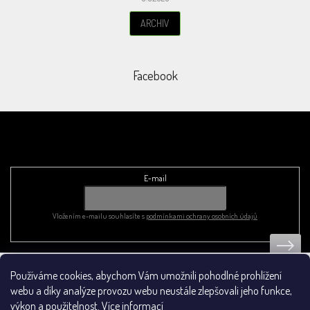
ARCHIV
Facebook
Odebírat newsletter
E-mail
Vložením e-mailu souhlasíte s
podmínkami ochrany osobních údajů
Používáme cookies, abychom Vám umožnili pohodlné prohlížení
Obchodní podmínky
webu a díky analýze provozu webu neustále zlepšovali jeho funkce,
výkon a použitelnost.
Více informací