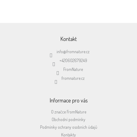
Z
á
p
Kontakt
a
t
info
@
fromnature.cz
í
+420602679249
FromNature
fromnature.cz
Informace pro vás
O značce FromNature
Obchodní podmínky
Podmínky ochrany osobních údajů
Kontakty