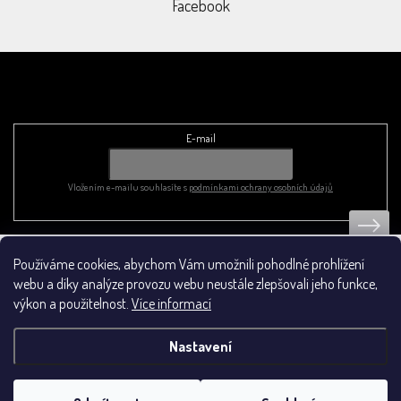
Facebook
Odebírat newsletter
E-mail
Vložením e-mailu souhlasíte s
podmínkami ochrany osobních údajů
Používáme cookies, abychom Vám umožnili pohodlné prohlížení
Obchodní podmínky
webu a díky analýze provozu webu neustále zlepšovali jeho funkce,
výkon a použitelnost.
Více informací
Nastavení
Vytvořil Shoptet
&