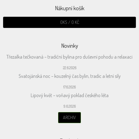
Nákupní košík
0
KS /
0 KČ
Novinky
Třezalka tečkovaná – tradiční bylina pro duševní pohodu a relaxaci
22.6.2026
Svatojánská noc – kouzelný čas bylin, tradic a letní síly
17.6.2026
Lipový květ – voňavý poklad českého léta
9.6.2026
ARCHIV