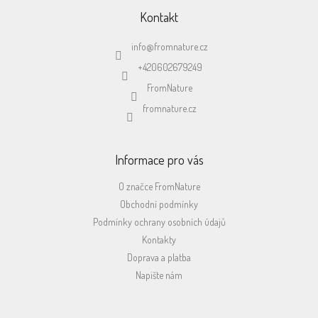
á
p
Kontakt
a
t
info
@
fromnature.cz
í
+420602679249
FromNature
fromnature.cz
Informace pro vás
O značce FromNature
Obchodní podmínky
Podmínky ochrany osobních údajů
Kontakty
Doprava a platba
Napište nám