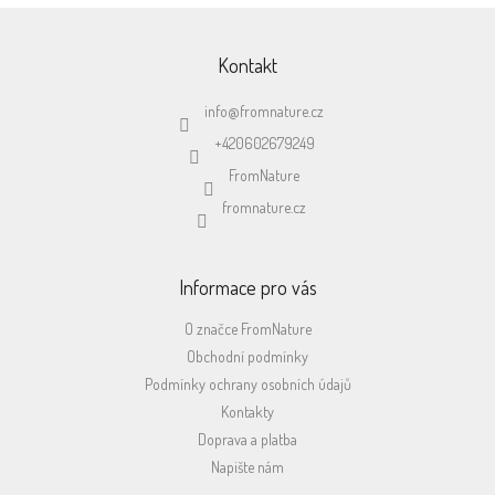
Z
á
p
Kontakt
a
t
info
@
fromnature.cz
í
+420602679249
FromNature
fromnature.cz
Informace pro vás
O značce FromNature
Obchodní podmínky
Podmínky ochrany osobních údajů
Kontakty
Doprava a platba
Napište nám