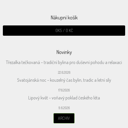
Nákupní košík
0
KS /
0 KČ
Novinky
Třezalka tečkovaná – tradiční bylina pro duševní pohodu a relaxaci
22.6.2026
Svatojánská noc – kouzelný čas bylin, tradic a letní síly
17.6.2026
Lipový květ – voňavý poklad českého léta
9.6.2026
ARCHIV