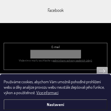
Facebook
Odebírat newsletter
E-mail
Vložením e-mailu souhlasíte s
podmínkami ochrany osobních údajů
Používáme cookies, abychom Vám umožnili pohodlné prohlížení
Obchodní podmínky
webu a díky analýze provozu webu neustále zlepšovali jeho funkce,
výkon a použitelnost.
Více informací
Nastavení
Vytvořil Shoptet
&