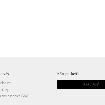
ro vás
Nákupní košík
mNature
0
KS /
0 KČ
dmínky
rany osobních údajů