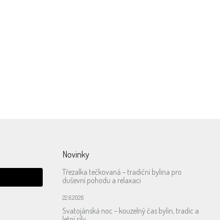
Novinky
Třezalka tečkovaná – tradiční bylina pro
duševní pohodu a relaxaci
22.6.2026
Svatojánská noc – kouzelný čas bylin, tradic a
letní síly