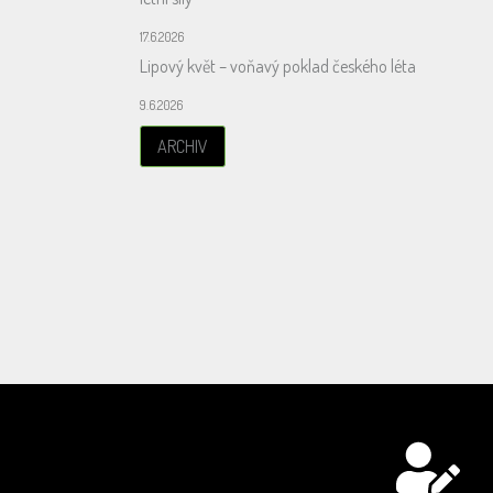
17.6.2026
Lipový květ – voňavý poklad českého léta
9.6.2026
ARCHIV