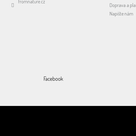
fromnature.cz
Doprava a pla
Napište nám
Facebook
Odebírat newsletter
Vložením e-mailu souhlasíte s
podmín