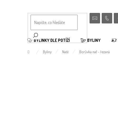
Přejít
na
obsah
BYLINKY DLE POTÍŽÍ
BYLINY
Domů
Byliny
Natě
Borůvka nať - řezaná