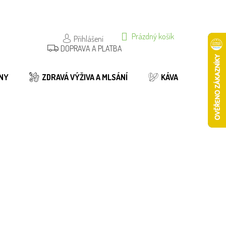
NÁKUPNÍ
Prázdný košík
Přihlášení
DOPRAVA A PLATBA
KOŠÍK
NY
ZDRAVÁ VÝŽIVA A MLSÁNÍ
KÁVA
BIO
 lepku
ení
Do košíku
39 Kč
34/50G
Do košíku
69 Kč
734/100