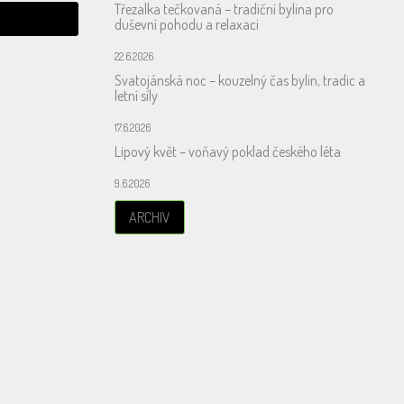
Třezalka tečkovaná – tradiční bylina pro
duševní pohodu a relaxaci
22.6.2026
Svatojánská noc – kouzelný čas bylin, tradic a
letní síly
17.6.2026
Lipový květ – voňavý poklad českého léta
9.6.2026
ARCHIV