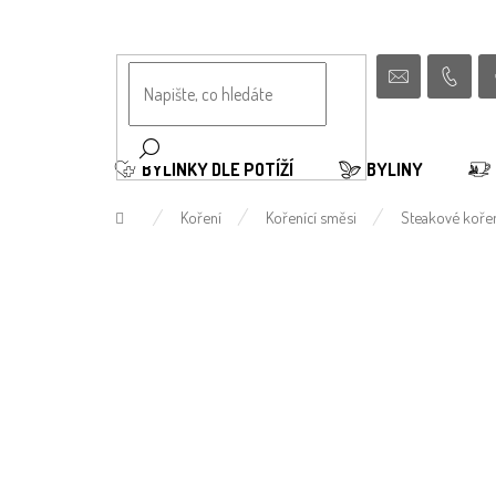
Přejít
na
obsah
BYLINKY DLE POTÍŽÍ
BYLINY
Domů
Koření
Kořenící směsi
Steakové kořen