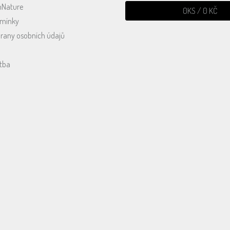
mNature
0
KS /
0 KČ
dmínky
rany osobních údajů
tba