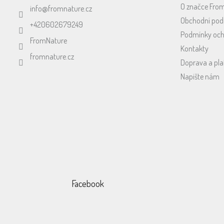
t
O značce Fro
info
@
fromnature.cz
í
Obchodní po
+420602679249
Podmínky och
FromNature
Kontakty
fromnature.cz
Doprava a pla
Napište nám
Facebook