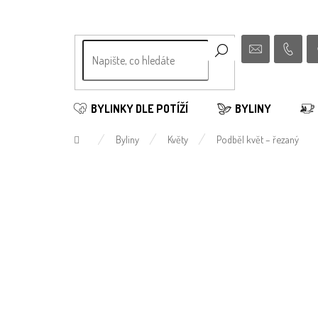
Přejít
na
obsah
BYLINKY DLE POTÍŽÍ
BYLINY
Domů
Byliny
Květy
Podběl květ – řezaný