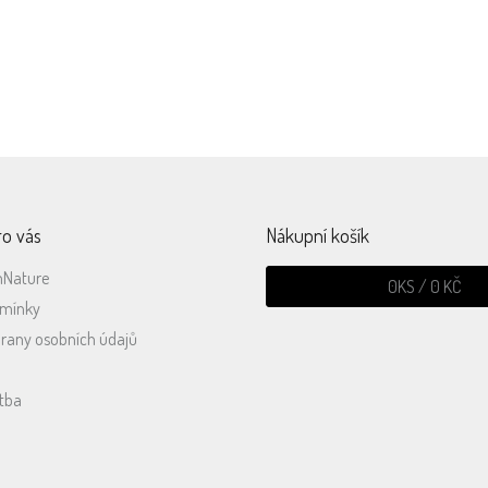
Dárek k objednávc
Vaši objednávku
Ke každé objednávce 
vyexpedujeme do 48 hodin
500,-
ro vás
Nákupní košík
mNature
0
KS /
0 KČ
dmínky
rany osobních údajů
tba