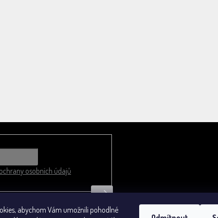
chrany osobních údajů
okies, abychom Vám umožnili pohodlné
Odmítnout
S