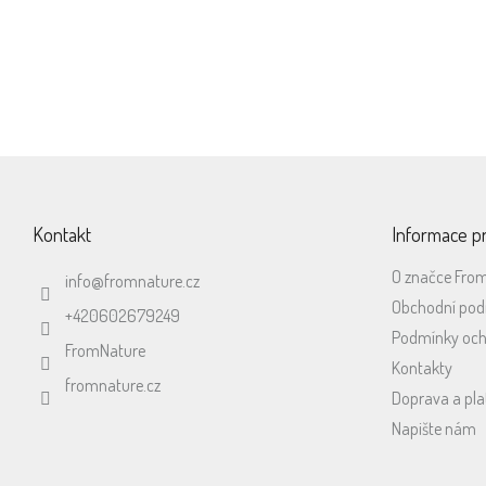
Vlastní bylinné směsi
Bylinné směsi si sami
mícháme dle vlastní receptury
Z
á
p
Kontakt
Informace p
a
t
O značce Fro
info
@
fromnature.cz
í
Obchodní po
+420602679249
Podmínky och
FromNature
Kontakty
fromnature.cz
Doprava a pla
Napište nám