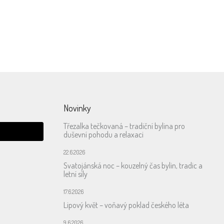
e
Doručení zdarma
nad
od 1000,- do výdejních míst
společnosti GLS
Novinky
Třezalka tečkovaná – tradiční bylina pro
duševní pohodu a relaxaci
22.6.2026
Svatojánská noc – kouzelný čas bylin, tradic a
letní síly
17.6.2026
Lipový květ – voňavý poklad českého léta
9.6.2026