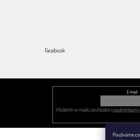
Facebook
E-mail
Odebírat newsletter
Vložením e-mailu souhlasíte s
podmínkami o
Používáme co