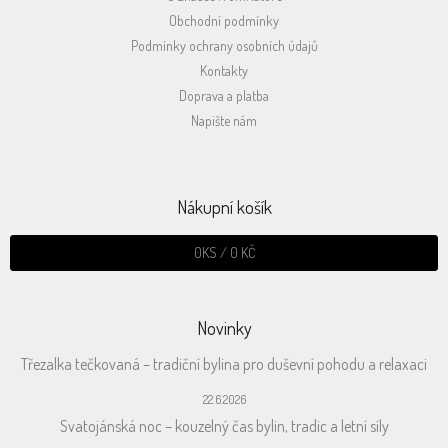
Obchodní podmínky
Podmínky ochrany osobních údajů
Kontakty
Doprava a platba
Napište nám
Nákupní košík
0
KS /
0 KČ
Novinky
Třezalka tečkovaná – tradiční bylina pro duševní pohodu a relaxaci
22.6.2026
Svatojánská noc – kouzelný čas bylin, tradic a letní síly