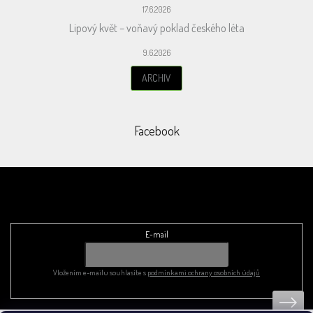
17.6.2026
Lipový květ – voňavý poklad českého léta
9.6.2026
ARCHIV
Facebook
Odebírat newsletter
E-mail
Vložením e-mailu souhlasíte s
podmínkami ochrany osobních údajů