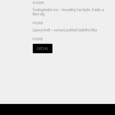
22.6.2026
Svatojánská noc – kouzelný čas bylin, tradic a
letní síly
17.6.2026
Lipový květ – voňavý poklad českého léta
9.6.2026
ARCHIV