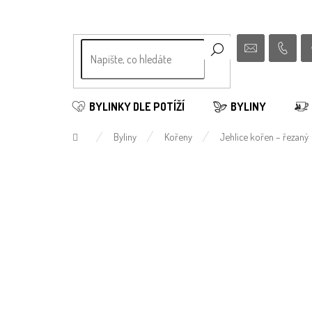
Přejít
na
obsah
BYLINKY DLE POTÍŽÍ
BYLINY
Domů
Byliny
Kořeny
Jehlice kořen – řezaný