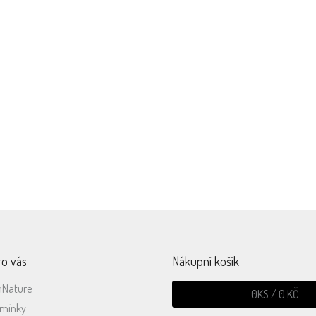
Dárek k objednávc
Vaši objednávku
Ke každé objednávce 
vyexpedujeme do 48 hodin
500,-
ro vás
Nákupní košík
mNature
0
KS /
0 KČ
dmínky