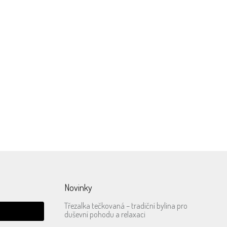
e
Doručení zdarma
nad
od 1000,- do výdejních míst
společnosti GLS
Novinky
Třezalka tečkovaná – tradiční bylina pro
duševní pohodu a relaxaci