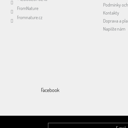
Podmínky och
FromNature
Kontakty
fromnature.cz
Doprava a pla
Napište nám
Facebook
E-mail