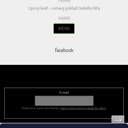
17.6.2026
Lipový květ – voňavý poklad českého léta
9.6.2026
ARCHIV
Facebook
Odebírat newsletter
E-mail
Vložením e-mailu souhlasíte s
podmínkami ochrany osobních údajů