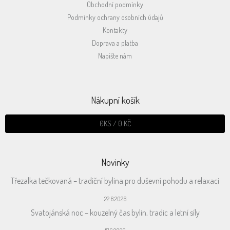
Obchodní podmínky
Podmínky ochrany osobních údajů
Kontakty
Doprava a platba
Napište nám
Nákupní košík
0
KS /
0 KČ
Novinky
Třezalka tečkovaná – tradiční bylina pro duševní pohodu a relaxaci
22.6.2026
Svatojánská noc – kouzelný čas bylin, tradic a letní síly